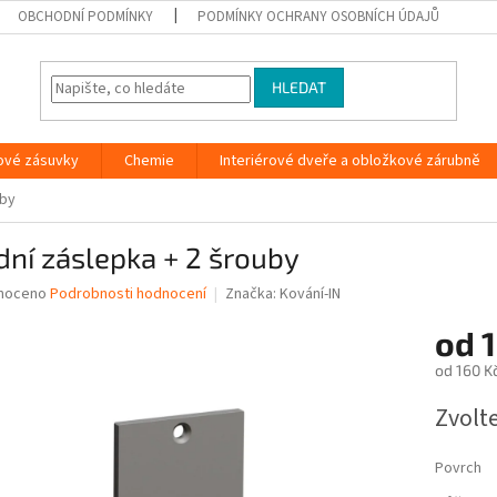
OBCHODNÍ PODMÍNKY
PODMÍNKY OCHRANY OSOBNÍCH ÚDAJŮ
HLEDAT
ové zásuvky
Chemie
Interiérové dveře a obložkové zárubně
uby
ní záslepka + 2 šrouby
né
noceno
Podrobnosti hodnocení
Značka:
Kování-IN
ní
od
u
od
160 K
Měrná
Zvolt
cena:
ek.
Povrch