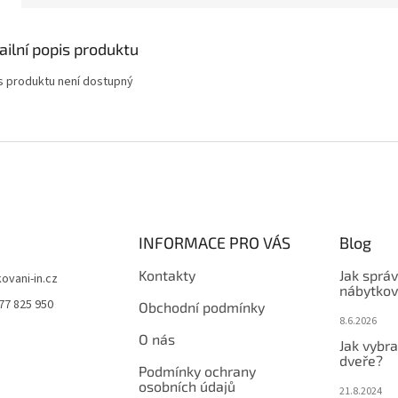
ailní popis produktu
s produktu není dostupný
INFORMACE PRO VÁS
Blog
Kontakty
Jak sprá
kovani-in.cz
nábytkov
77 825 950
Obchodní podmínky
8.6.2026
O nás
Jak vybra
dveře?
Podmínky ochrany
osobních údajů
21.8.2024