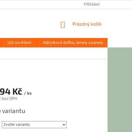
Přihlášení
NÁKUPNÍ
Prázdný košík
KOŠÍK
LED osvětlení
Nábytková dvířka, lamely a panely
Stavební
194 Kč
/ ks
č
bez DPH
e variantu