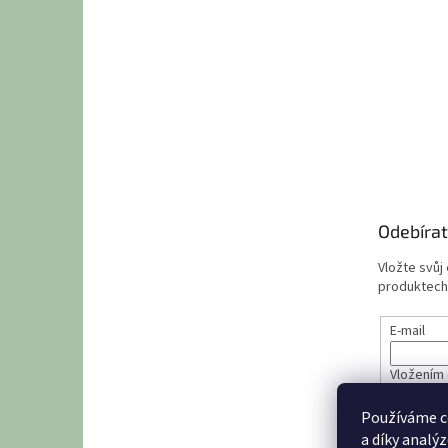
Odebírat
Vložte svůj
produktech
E-mail
Vložením 
údajů
Používáme c
a díky analý
PŘIHL