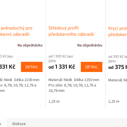
l jednoduchý pro
Středový profil
Krycí pro
kenní zábradlí
předokenního zábradlí
předoken
Na objednávku
Na objednávku
00 Kč bez
od 1 100 Kč bez
od 310 Kč b
DPH
DPH
331 Kč
1 331 Kč
375 
od
od
DETAIL
DETAIL
ál: hliník Délka 2100 mm
Materiál: hliník Délka 1250 mm
Materiál: h
o: 8,76; 10,76; 12,76 a
Pro sklo: 8,76; 10,76; 12,76 a
 mm
16,76 mm
1,25 m
1,25 m
s
Diskuze