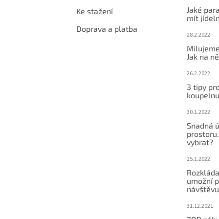
Jaké par
Ke stažení
mít jídeln
Doprava a platba
28.2.2022
Milujeme
Jak na ně
26.2.2022
3 tipy pr
koupeln
30.1.2022
Snadná ú
prostoru.
vybrat?
25.1.2022
Rozkláda
umožní po
návštěvu
31.12.2021