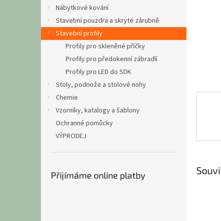
n
Nábytkové kování
e
Stavební pouzdra a skryté zárubně
l
Stavební profily
Profily pro skleněné příčky
Profily pro předokenní zábradlí
Profily pro LED do SDK
Stoly, podnože a stolové nohy
Chemie
Vzorníky, katalogy a šablony
Ochranné pomůcky
VÝPRODEJ
Souvi
Přijímáme online platby