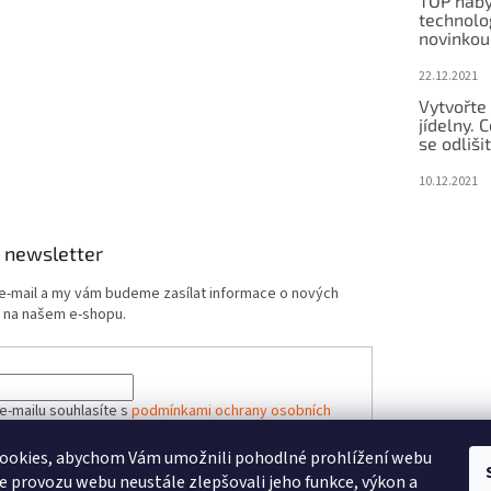
TOP náby
technolog
novinkou
22.12.2021
Vytvořte
jídelny.
se odliši
10.12.2021
 newsletter
 e-mail a my vám budeme zasílat informace o nových
 na našem e-shopu.
e-mailu souhlasíte s
podmínkami ochrany osobních
ookies, abychom Vám umožnili pohodlné prohlížení webu
ze provozu webu neustále zlepšovali jeho funkce, výkon a
ÁSIT SE