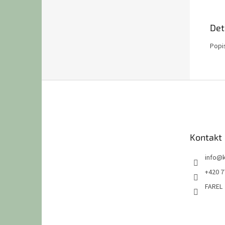
Det
Popi
Z
á
p
a
t
Kontakt
í
info
@
+420 7
FAREL