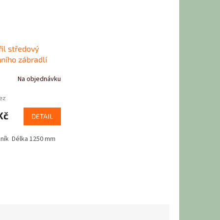
fil středový
ního zábradlí
Na objednávku
ez
Kč
DETAIL
liník Délka 1250 mm