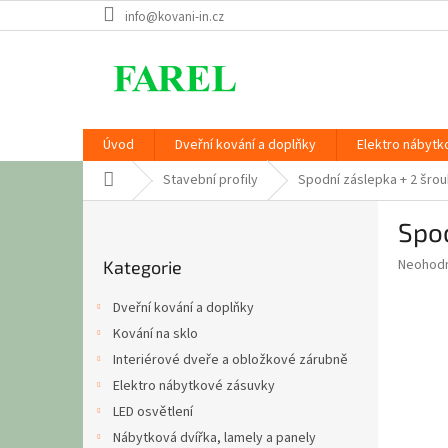
Přejít
info@kovani-in.cz
na
obsah
Úvod
Dveřní kování a doplňky
Elektro nábytk
Domů
Stavební profily
Spodní záslepka + 2 šro
P
Spod
o
Přeskočit
s
Průměr
Neohod
Kategorie
kategorie
t
hodnoce
r
produkt
Dveřní kování a doplňky
a
je
Kování na sklo
0,0
n
z
Interiérové dveře a obložkové zárubně
n
5
í
Elektro nábytkové zásuvky
hvězdič
p
LED osvětlení
a
Nábytková dvířka, lamely a panely