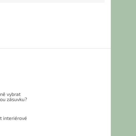
vně vybrat
ou zásuvku?
t interiérové