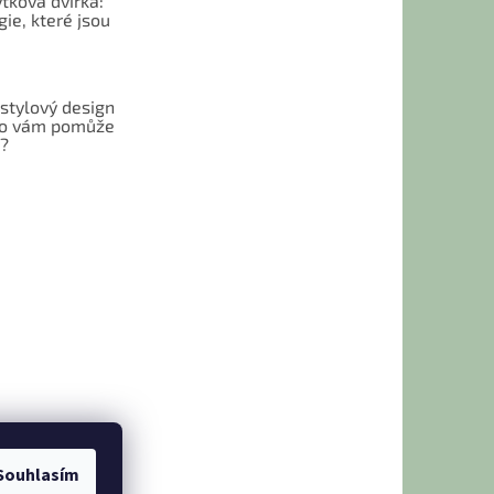
tková dvířka:
ie, které jsou
 stylový design
 Co vám pomůže
t?
Souhlasím