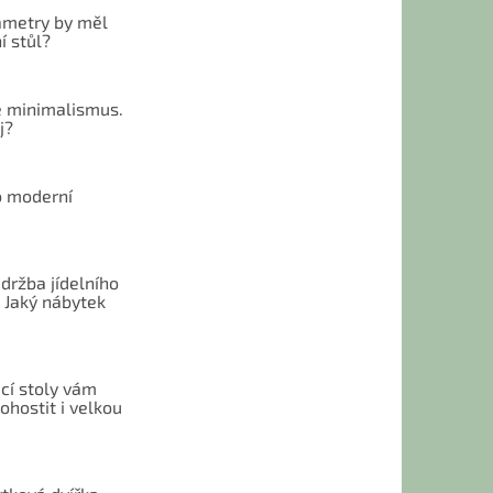
ametry by měl
í stůl?
 minimalismus.
j?
o moderní
u
držba jídelního
 Jaký nábytek
cí stoly vám
hostit i velkou