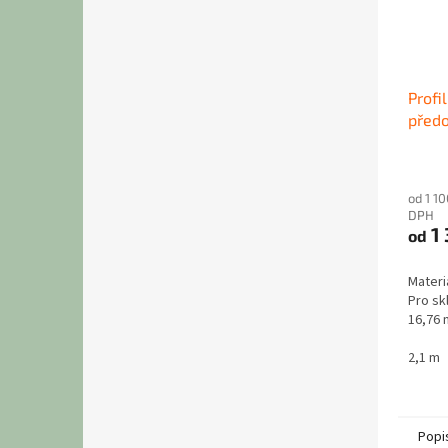
Profi
předo
od 1 1
DPH
1 
od
Materi
Pro skl
16,76
2,1 m
Popi