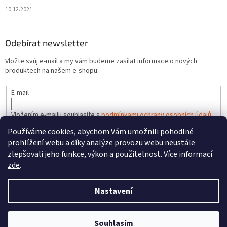
10.12.2021
Odebírat newsletter
Vložte svůj e-mail a my vám budeme zasílat informace o nových
produktech na našem e-shopu.
E-mail
Vložením e-mailu souhlasíte s
podmínkami ochrany osobních údajů
Používáme cookies, abychom Vám umožnili pohodlné
PŘIHLÁSIT SE
prohlížení webu a díky analýze provozu webu neustále
zlepšovali jeho funkce, výkon a použitelnost. Více informací
zde
.
Vytvořil Shoptet
Nastavení
Copyright 2026
FAREL.CZ
. Všechna práva vyhrazena.
Upravit
Souhlasím
nastavení cookies