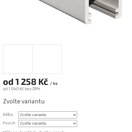
od
1 258 Kč
/ ks
od
1 040 Kč
bez DPH
Měrná
Zvolte variantu
cena:
Délka
Povrch