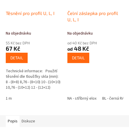
Těsnění pro profil U, L, I
Čelní záslepka pro profil
U, L, I
Na objednávku
Na objednávku
55 Kč bez DPH
od 40 Kč bez DPH
67 Kč
48 Kč
od
DETAIL
DETAIL
Technické informace: Použití
těsnění dle tloušťky skla (mm):
8 - (8+8) 8,76 - (8+10) 10 - (10+10)
10,76 - (10+12) 12 - (12+12)
1 m
NA - stříbrný elox
BL - černá RAL 
Popis
Diskuze