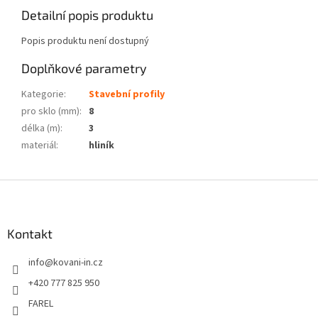
Detailní popis produktu
Popis produktu není dostupný
Doplňkové parametry
Kategorie
:
Stavební profily
pro sklo (mm)
:
8
délka (m)
:
3
materiál
:
hliník
Z
á
p
a
Kontakt
t
info
@
kovani-in.cz
í
+420 777 825 950
FAREL