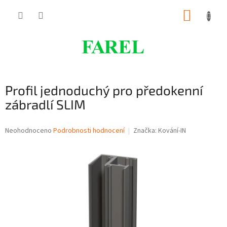
Přejít
NÁKUP
na
obsah
KOŠÍK
Profil jednoduchý pro předokenní
zábradlí SLIM
Průměrné
Neohodnoceno
Podrobnosti hodnocení
Značka:
Kování-IN
hodnocení
produktu
je
0,0
z
5
hvězdiček.