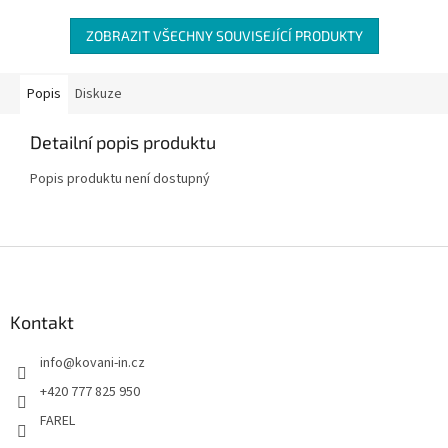
ZOBRAZIT VŠECHNY SOUVISEJÍCÍ PRODUKTY
Popis
Diskuze
Detailní popis produktu
Popis produktu není dostupný
Z
á
p
a
Kontakt
t
info
@
kovani-in.cz
í
+420 777 825 950
FAREL