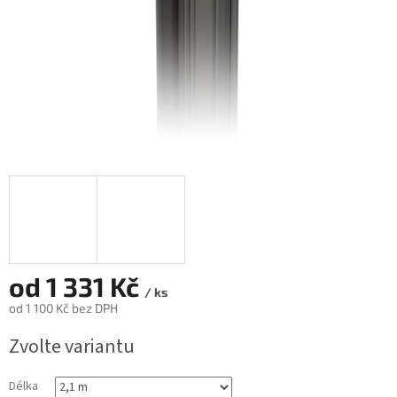
od
1 331 Kč
/ ks
od
1 100 Kč
bez DPH
Měrná
Zvolte variantu
cena:
Délka