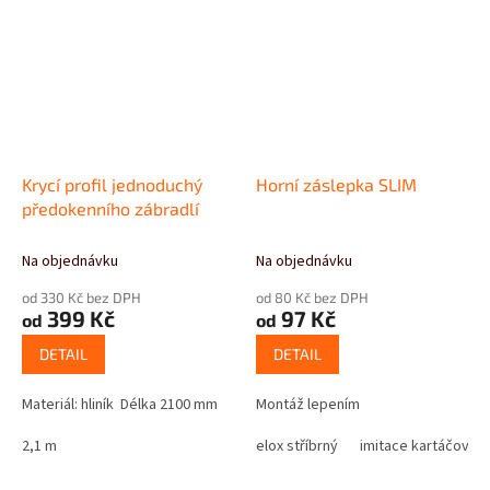
Krycí profil jednoduchý
Horní záslepka SLIM
předokenního zábradlí
Na objednávku
Na objednávku
od 330 Kč bez DPH
od 80 Kč bez DPH
399 Kč
97 Kč
od
od
DETAIL
DETAIL
Materiál: hliník Délka 2100 mm
Montáž lepením
2,1 m
elox stříbrný
imitace kartáčovan