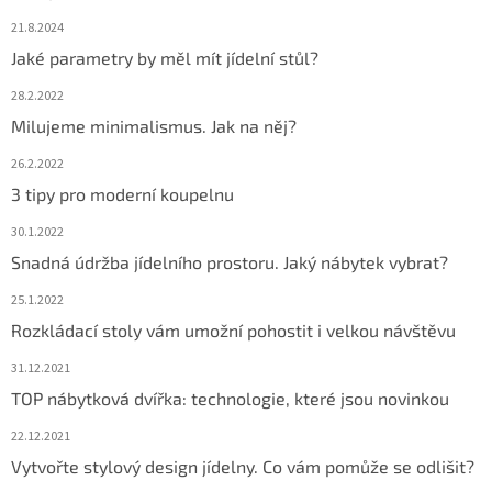
21.8.2024
Jaké parametry by měl mít jídelní stůl?
28.2.2022
Milujeme minimalismus. Jak na něj?
26.2.2022
3 tipy pro moderní koupelnu
30.1.2022
Snadná údržba jídelního prostoru. Jaký nábytek vybrat?
25.1.2022
Rozkládací stoly vám umožní pohostit i velkou návštěvu
31.12.2021
TOP nábytková dvířka: technologie, které jsou novinkou
22.12.2021
Vytvořte stylový design jídelny. Co vám pomůže se odlišit?