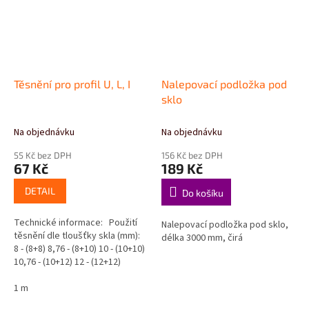
Těsnění pro profil U, L, I
Nalepovací podložka pod
sklo
Na objednávku
Na objednávku
55 Kč bez DPH
156 Kč bez DPH
67 Kč
189 Kč
DETAIL
Do košíku
Technické informace: Použití
Nalepovací podložka pod sklo,
těsnění dle tloušťky skla (mm):
délka 3000 mm, čirá
8 - (8+8) 8,76 - (8+10) 10 - (10+10)
10,76 - (10+12) 12 - (12+12)
1 m