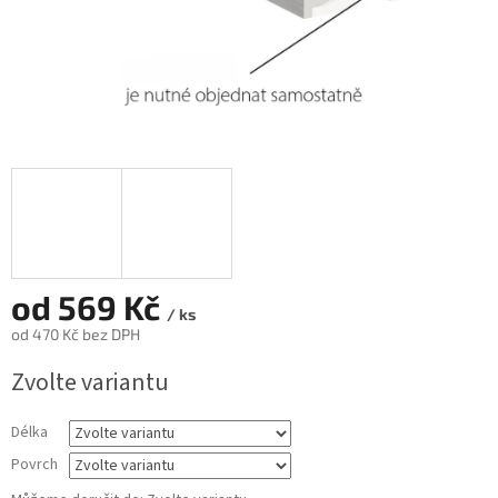
od
569 Kč
/ ks
od
470 Kč
bez DPH
Měrná
Zvolte variantu
cena:
Délka
Povrch