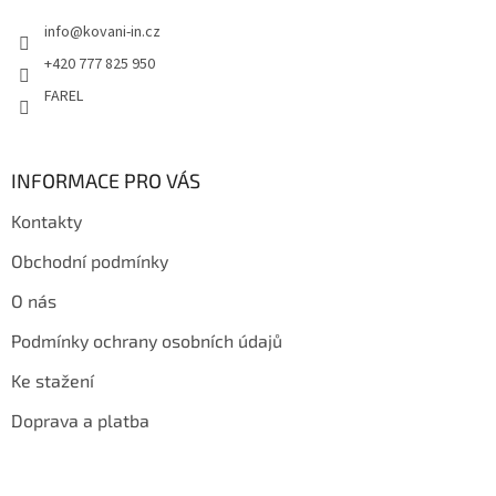
t
info
@
kovani-in.cz
í
+420 777 825 950
FAREL
INFORMACE PRO VÁS
Kontakty
Obchodní podmínky
O nás
Podmínky ochrany osobních údajů
Ke stažení
Doprava a platba