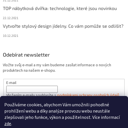
31.12.2021
TOP nábytková dvířka: technologie, které jsou novinkou
22.12.2021
Vytvořte stylový design jídelny. Co vám pomůže se odlišit?
10.12.2021
Odebírat newsletter
Vložte svůj e-mail a my vám budeme zasílat informace o nových
produktech na našem e-shopu.
E-mail
Vložením e-mailu souhlasíte s
podmínkami ochrany osobních údajů
Používáme cookies, abychom Vám umožnili pohodlné
PŘIHLÁSIT SE
prohlížení webu a díky analýze provozu webu neustále
zlepšovali jeho funkce, výkon a použitelnost. Více informací
zde
.