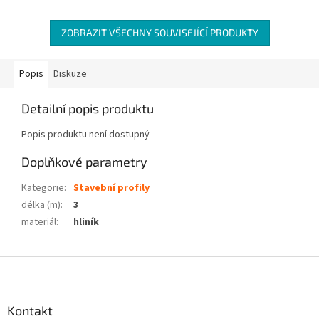
ZOBRAZIT VŠECHNY SOUVISEJÍCÍ PRODUKTY
Popis
Diskuze
Detailní popis produktu
Popis produktu není dostupný
Doplňkové parametry
Kategorie
:
Stavební profily
délka (m)
:
3
materiál
:
hliník
Z
á
p
a
Kontakt