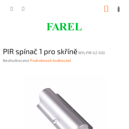
Přejít
NÁKUP
na
obsah
KOŠÍK
PIR spínač 1 pro skříně
WYL-PIR-SZ-S03
Průměrné
Neohodnoceno
Podrobnosti hodnocení
hodnocení
produktu
je
0,0
z
5
hvězdiček.