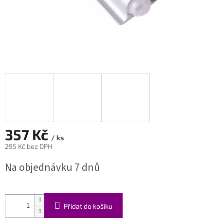
357 Kč
/ ks
295 Kč bez DPH
Měrná
Na objednávku 7 dnů
cena:
Přidat do košíku