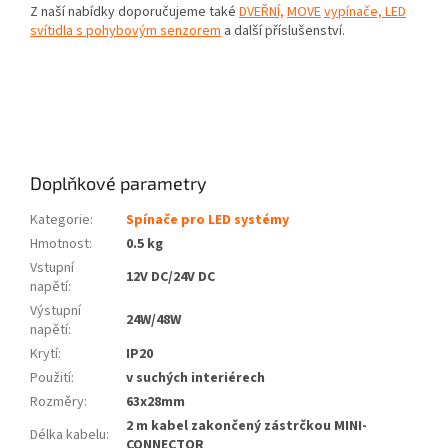
Z naší nabídky doporučujeme také
DVEŘNÍ,
MOVE
vypínače, LED
svítidla s pohybovým senzorem
a další příslušenství.
Doplňkové parametry
Kategorie
:
Spínače pro LED systémy
Hmotnost
:
0.5 kg
Vstupní
12V DC/24V DC
napětí
:
Výstupní
24W/48W
napětí
:
Krytí
:
IP20
Použití
:
v suchých interiérech
Rozměry
:
63x28mm
2 m kabel zakončený zástrčkou MINI-
Délka kabelu
:
CONNECTOR