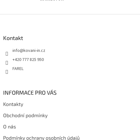
Z
á
p
a
Kontakt
t
info
@
kovani-in.cz
í
+420 777 825 950
FAREL
INFORMACE PRO VÁS
Kontakty
Obchodní podmínky
O nás
Podmínky ochrany osobních údajů