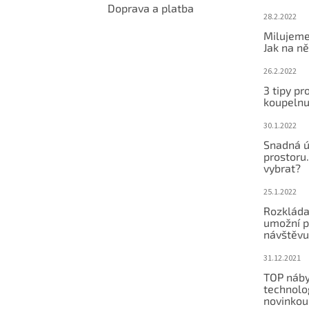
Doprava a platba
28.2.2022
Milujeme
Jak na ně
26.2.2022
3 tipy pr
koupeln
30.1.2022
Snadná ú
prostoru.
vybrat?
25.1.2022
Rozkláda
umožní po
návštěvu
31.12.2021
TOP náby
technolog
novinkou