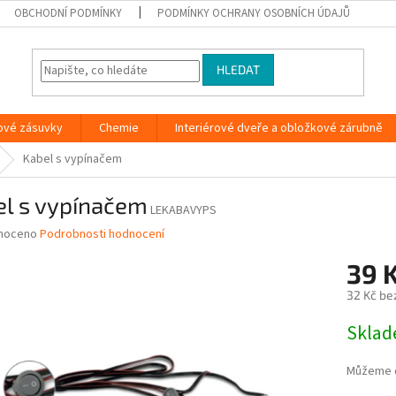
OBCHODNÍ PODMÍNKY
PODMÍNKY OCHRANY OSOBNÍCH ÚDAJŮ
HLEDAT
ové zásuvky
Chemie
Interiérové dveře a obložkové zárubně
Kabel s vypínačem
el s vypínačem
LEKABAVYPS
né
noceno
Podrobnosti hodnocení
ní
39 
u
32 Kč be
Měrná
Skla
cena:
ek.
Můžeme d