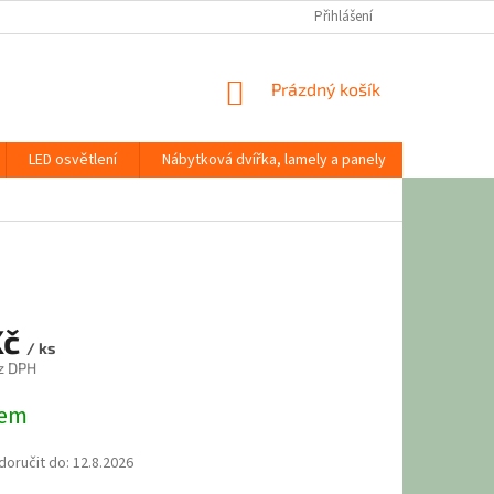
Přihlášení
NÁKUPNÍ
Prázdný košík
KOŠÍK
LED osvětlení
Nábytková dvířka, lamely a panely
Stavební
Kč
/ ks
z DPH
dem
oručit do:
12.8.2026