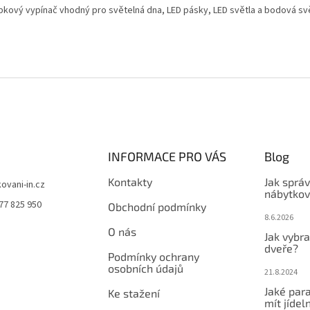
bkový vypínač vhodný pro světelná dna, LED pásky, LED světla a bodová svě
INFORMACE PRO VÁS
Blog
Kontakty
Jak sprá
kovani-in.cz
nábytkov
77 825 950
Obchodní podmínky
8.6.2026
O nás
Jak vybra
dveře?
Podmínky ochrany
osobních údajů
21.8.2024
Jaké par
Ke stažení
mít jídeln