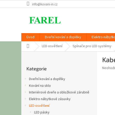
Přejít
info@kovani-in.cz
na
obsah
Úvod
Dveřní kování a doplňky
Elektro nábytk
Domů
LED osvětlení
Spínače pro LED systémy
P
Kab
o
Přeskočit
s
Průměr
Neohod
Kategorie
kategorie
t
hodnoce
r
produkt
Dveřní kování a doplňky
a
je
Kování na sklo
0,0
n
z
Interiérové dveře a obložkové zárubně
n
5
í
Elektro nábytkové zásuvky
hvězdič
p
LED osvětlení
a
LED pásky