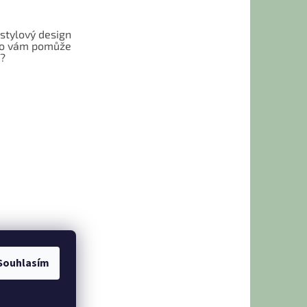
 stylový design
 Co vám pomůže
t?
Souhlasím