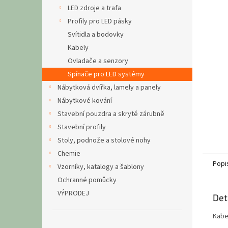
n
LED zdroje a trafa
e
Profily pro LED pásky
l
Svítidla a bodovky
Kabely
Ovladače a senzory
Spínače pro LED systémy
Nábytková dvířka, lamely a panely
Nábytkové kování
Stavební pouzdra a skryté zárubně
Stavební profily
Stoly, podnože a stolové nohy
Chemie
Popi
Vzorníky, katalogy a šablony
Ochranné pomůcky
VÝPRODEJ
Det
Kabe