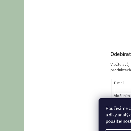
Odebírat
Vložte svůj
produktech
E-mail
Vložením 
údajů
Používáme c
a díky analý
PŘIHL
použitelnost