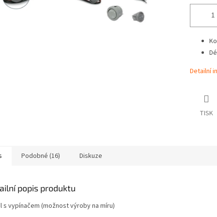
Ko
Dé
Detailní 
TISK
s
Podobné (16)
Diskuze
ailní popis produktu
l s vypínačem (možnost výroby na míru)