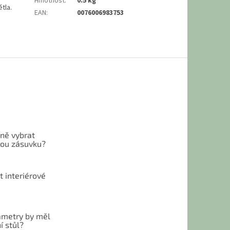
Hmotnost
:
0.5 kg
tla.
EAN
:
0076006983753
vně vybrat
ou zásuvku?
t interiérové
ametry by měl
í stůl?