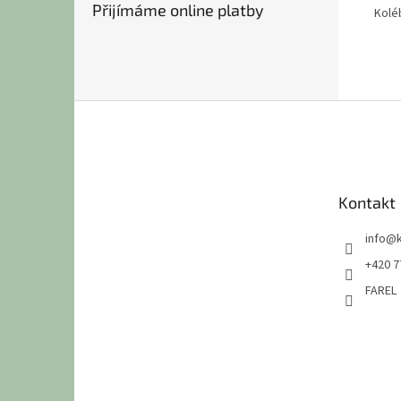
Přijímáme online platby
Kolé
Z
á
p
a
t
Kontakt
í
info
@
+420 7
FAREL