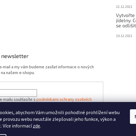
22.12.2021
Vytvořte
jídelny.
se odliši
10.12.2021
 newsletter
 e-mail a my vám budeme zasílat informace o nových
 na našem e-shopu.
e-mailu souhlasíte s
podmínkami ochrany osobních
ookies, abychom Vám umožnili pohodlné prohlížení webu
ze provozu webu neustále zlepšovali jeho funkce, výkon a
ÁSIT SE
. Více informací
zde
.