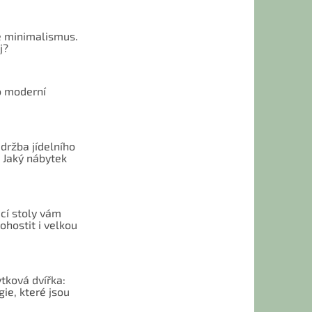
 minimalismus.
j?
o moderní
u
držba jídelního
 Jaký nábytek
cí stoly vám
hostit i velkou
tková dvířka:
ie, které jsou