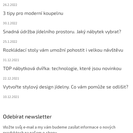
26.2.2022
3 tipy pro moderní koupelnu
30.1.2022
Snadná údržba jídelního prostoru. Jaký nábytek vybrat?
25.1.2022
Rozkládací stoly vám umožní pohostit i velkou návštěvu
31.12.2021
TOP nábytková dvířka: technologie, které jsou novinkou
22.12.2021
Vytvořte stylový design jídelny. Co vám pomůže se odlišit?
10.12.2021
Odebírat newsletter
Vložte svůj e-mail a my vám budeme zasílat informace o nových
produktech na našem e-shopu.