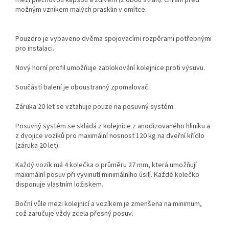
možným vznikem malých prasklin v omítce.
Pouzdro je vybaveno dvěma spojovacími rozpěrami potřebnými
pro instalaci.
Nový horní profil umožňuje zablokování kolejnice proti výsuvu.
Součástí balení je oboustranný zpomalovač.
Záruka 20 let se vztahuje pouze na posuvný systém.
Posuvný systém se skládá z kolejnice z anodizovaného hliníku a
z dvojice vozíků pro maximální nosnost 120 kg na dveřní křídlo
(záruka 20 let).
Každý vozík má 4 kolečka o průměru 27 mm, která umožňují
maximální posuv při vyvinutí minimálního úsilí. Každé kolečko
disponuje vlastním ložiskem.
Boční vůle mezi kolejnicí a vozíkem je zmenšena na minimum,
což zaručuje vždy zcela přesný posuv.