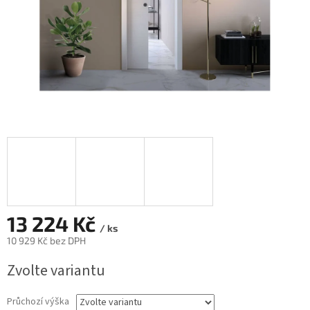
13 224 Kč
/ ks
10 929 Kč bez DPH
Měrná
Zvolte variantu
cena:
Průchozí výška