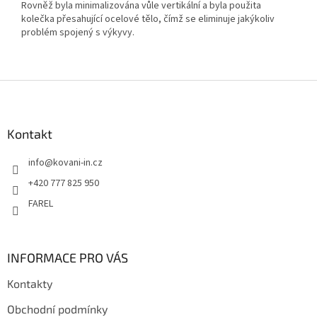
Rovněž byla minimalizována vůle vertikální a byla použita
kolečka přesahující ocelové tělo, čímž se eliminuje jakýkoliv
problém spojený s výkyvy.
Z
á
p
a
Kontakt
t
info
@
kovani-in.cz
í
+420 777 825 950
FAREL
INFORMACE PRO VÁS
Kontakty
Obchodní podmínky