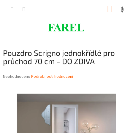
Přejít
NÁKUP
na
obsah
KOŠÍK
Pouzdro Scrigno jednokřídlé pro
průchod 70 cm - DO ZDIVA
Průměrné
Neohodnoceno
Podrobnosti hodnocení
hodnocení
produktu
je
0,0
z
5
hvězdiček.