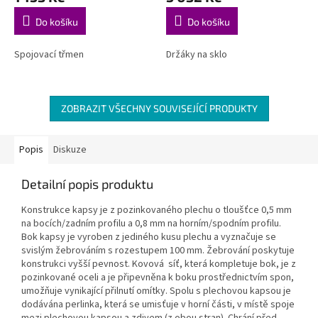
Do košíku
Do košíku
Spojovací třmen
Držáky na sklo
ZOBRAZIT VŠECHNY SOUVISEJÍCÍ PRODUKTY
Popis
Diskuze
Detailní popis produktu
Konstrukce kapsy je z pozinkovaného plechu o tloušťce 0,5 mm
na bocích/zadním profilu a 0,8 mm na horním/spodním profilu.
Bok kapsy je vyroben z jediného kusu plechu a vyznačuje se
svislým žebrováním s rozestupem 100 mm. Žebrování poskytuje
konstrukci vyšší pevnost. Kovová síť, která kompletuje bok, je z
pozinkované oceli a je připevněna k boku prostřednictvím spon,
umožňuje vynikající přilnutí omítky. Spolu s plechovou kapsou je
dodávána perlinka, která se umisťuje v horní části, v místě spoje
mezi plechovou kapsou a zdivem (z obou stran). Chrání před