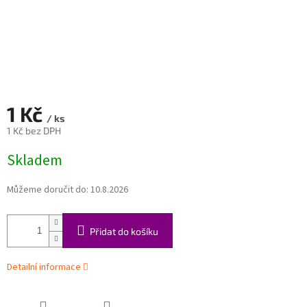
1 Kč
/ ks
1 Kč bez DPH
Měrná
Skladem
cena:
Můžeme doručit do:
10.8.2026
Přidat do košíku
Detailní informace