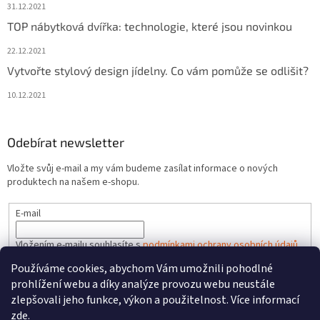
31.12.2021
TOP nábytková dvířka: technologie, které jsou novinkou
22.12.2021
Vytvořte stylový design jídelny. Co vám pomůže se odlišit?
10.12.2021
Odebírat newsletter
Vložte svůj e-mail a my vám budeme zasílat informace o nových
produktech na našem e-shopu.
E-mail
Vložením e-mailu souhlasíte s
podmínkami ochrany osobních údajů
Používáme cookies, abychom Vám umožnili pohodlné
PŘIHLÁSIT SE
prohlížení webu a díky analýze provozu webu neustále
zlepšovali jeho funkce, výkon a použitelnost. Více informací
zde
.