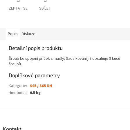
ZEPTAT SE
SDÍLET
Popis
Diskuze
Detailní popis produktu
Šroub ke spojení příček s madly. Sada kování již obsahuje 8 kusů
šroubů.
Doplňkové parametry
Kategorie
:
S65 / S65 UN
Hmotnost
:
0.5 kg
Z
á
p
a
Kontakt