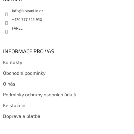
t
info
@
kovani-in.cz
í
+420 777 825 950
FAREL
INFORMACE PRO VÁS
Kontakty
Obchodní podmínky
O nás
Podmínky ochrany osobních údajů
Ke stažení
Doprava a platba