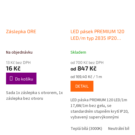
Záslepka ORE
LED pásek PREMIUM 120
LED/m typ 2835 IP20
17,6W/m - 12V/5m
Na objednávku
Skladem
13 Kč bez DPH
od 700 Kč bez DPH
16 Kč
847 Kč
od
Měrná
od 169,40 Kč / 1 m
Do košíku
cena:
DETAIL
Sada 1x záslepka s otvorem, 1x
záslepka bez otvoru
LED páska PREMIUM 120 LED/1m
17,6W/1m bez gelu, se
standardním stupněm krytí IP20,
vybavený supervýkonnými
diodami typu 2835. LED PÁSEK
VYROBENÝ A CERTIFIKOVANÝ V...
Teplá bílá (3000K)
Neutrální bílá 