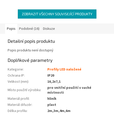
ZOBRAZIT VŠECHNY SOUVISEJÍCÍ PRODUKTY
Popis
Podobné (16)
Diskuze
Detailní popis produktu
Popis produktu není dostupný
Doplňkové parametry
Kategorie
:
Profily LED naložené
Ochrana IP
:
IP20
Velikost (mm)
:
16,2x7,1
pro vnitřní použití v suché
Místo použití výrobku
:
místnosti
Materiál profil
:
hliník
Materiál difuzér
:
plast
Délka profilu
:
2m,3m,4m,6m