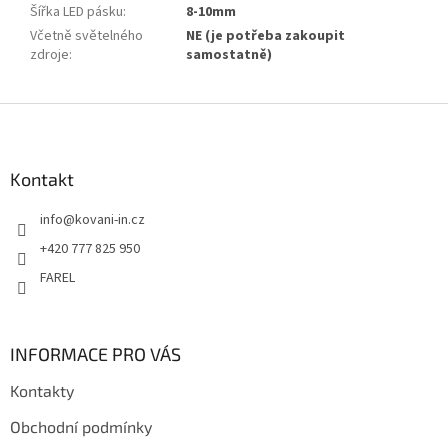
Šířka LED pásku
:
8-10mm
Včetně světelného
NE (je potřeba zakoupit
zdroje
:
samostatně)
Z
á
p
a
Kontakt
t
info
@
kovani-in.cz
í
+420 777 825 950
FAREL
INFORMACE PRO VÁS
Kontakty
Obchodní podmínky