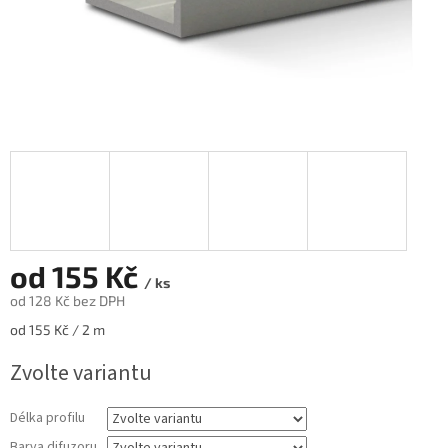
od
155 Kč
/ ks
od
128 Kč
bez DPH
Měrná
od 155 Kč / 2 m
cena:
Zvolte variantu
Délka profilu
Barva difuzoru