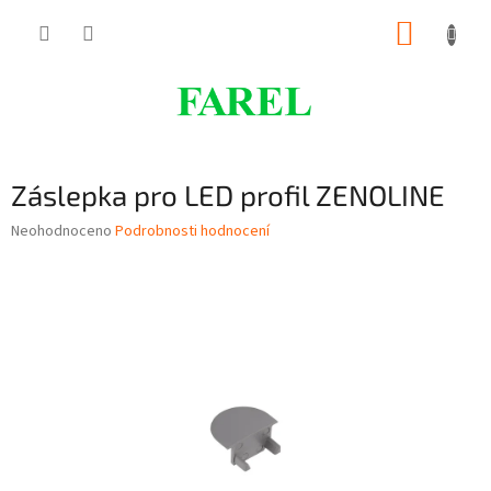
Přejít
NÁKUP
na
obsah
KOŠÍK
Záslepka pro LED profil ZENOLINE
Průměrné
Neohodnoceno
Podrobnosti hodnocení
hodnocení
produktu
je
0,0
z
5
hvězdiček.