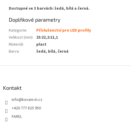
Dostupné ve 3 barvách: šedá, bílá a černá.
Doplňkové parametry
Kategorie
:
Příslušenství pro LED profily
Velikost (mm)
:
23:22,2:11,1
Materiál
:
plast
Barva
:
šedá, bílá, černá
Z
á
p
a
Kontakt
t
info
@
kovani-in.cz
í
+420 777 825 950
FAREL