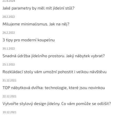
21.8.2024
Jaké parametry by měl mít jídelní stůl?
28.2.2022
Milujeme minimalismus. Jak na něj?
26.2.2022
3 tipy pro moderní koupelnu
30.1.2022
Snadná údržba jídelního prostoru. Jaký nábytek vybrat?
25.1.2022
Rozkládací stoly vám umožní pohostit i velkou návštěvu
31.12.2021
TOP nábytková dvířka: technologie, které jsou novinkou
22.12.2021
Vytvořte stylový design jídelny. Co vám pomůže se odlišit?
10.12.2021