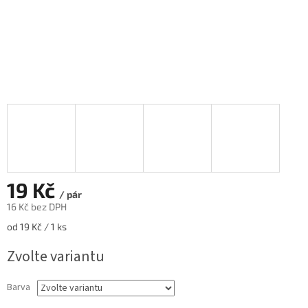
19 Kč
/ pár
16 Kč bez DPH
Měrná
od 19 Kč / 1 ks
cena:
Zvolte variantu
Barva