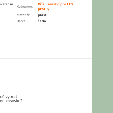
místěn na
Příslušenství pro LED
Kategorie
:
profily
Materiál
:
plast
Barva
:
šedá
vně vybrat
ou zásuvku?