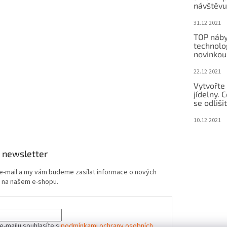
návštěvu
31.12.2021
TOP náby
technolog
novinkou
22.12.2021
Vytvořte
jídelny.
se odliši
10.12.2021
 newsletter
 e-mail a my vám budeme zasílat informace o nových
 na našem e-shopu.
e-mailu souhlasíte s
podmínkami ochrany osobních