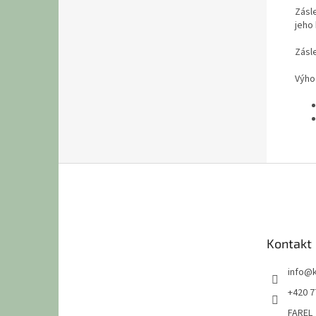
Zásl
jeho 
Zásl
Výho
Z
á
p
a
t
Kontakt
í
info
@
+420 7
FAREL