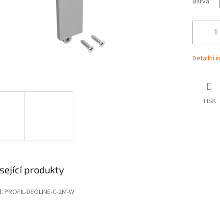
Barva
Detailní 
TISK
sející produkty
d:
PROFIL-DEOLINE-C-2M-W