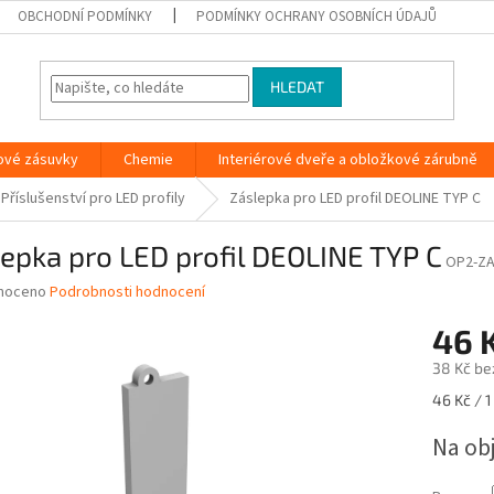
OBCHODNÍ PODMÍNKY
PODMÍNKY OCHRANY OSOBNÍCH ÚDAJŮ
HLEDAT
ové zásuvky
Chemie
Interiérové dveře a obložkové zárubně
Příslušenství pro LED profily
Záslepka pro LED profil DEOLINE TYP C
epka pro LED profil DEOLINE TYP C
OP2-ZA
né
noceno
Podrobnosti hodnocení
ní
46 
u
38 Kč be
Měrná
46 Kč / 1
cena:
ek.
Na ob