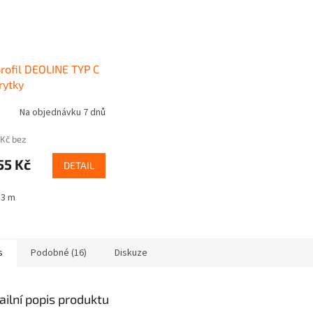
rofil DEOLINE TYP C
rytky
Na objednávku 7 dnů
 Kč bez
55 Kč
DETAIL
3 m
s
Podobné (16)
Diskuze
ailní popis produktu