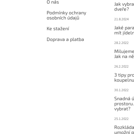
O nás
Jak vybra
dveře?
Podmínky ochrany
osobních údajů
21.8.2024
Jaké par
Ke stažení
mít jídeln
Doprava a platba
28.2.2022
Milujeme
Jak na ně
26.2.2022
3 tipy pr
koupeln
30.1.2022
Snadná ú
prostoru.
vybrat?
25.1.2022
Rozkláda
umožní po