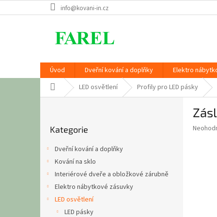
Přejít
info@kovani-in.cz
na
obsah
Úvod
Dveřní kování a doplňky
Elektro nábytk
Domů
LED osvětlení
Profily pro LED pásky
P
Zásl
o
Přeskočit
s
Průměr
Neohod
Kategorie
kategorie
t
hodnoce
r
produkt
Dveřní kování a doplňky
a
je
Kování na sklo
0,0
n
z
Interiérové dveře a obložkové zárubně
n
5
í
Elektro nábytkové zásuvky
hvězdič
p
LED osvětlení
a
LED pásky