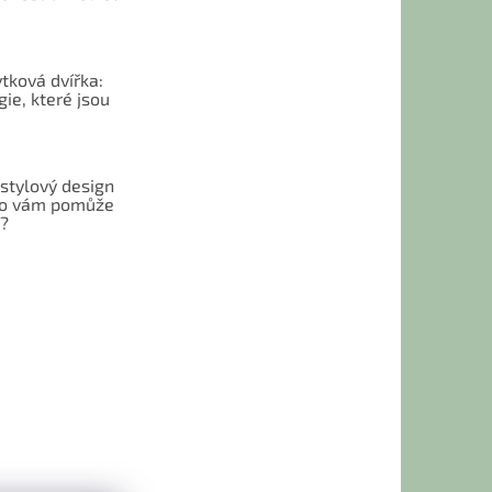
tková dvířka:
ie, které jsou
 stylový design
 Co vám pomůže
t?