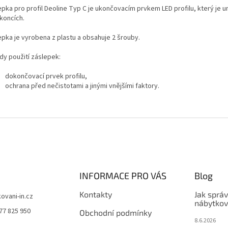
epka pro profil Deoline Typ C je ukončovacím prvkem LED profilu, který je u
koncích.
epka je vyrobena z plastu a obsahuje 2 šrouby.
dy použití záslepek:
dokončovací prvek profilu,
ochrana před nečistotami a jinými vnějšími faktory.
INFORMACE PRO VÁS
Blog
Kontakty
Jak sprá
kovani-in.cz
nábytkov
77 825 950
Obchodní podmínky
8.6.2026