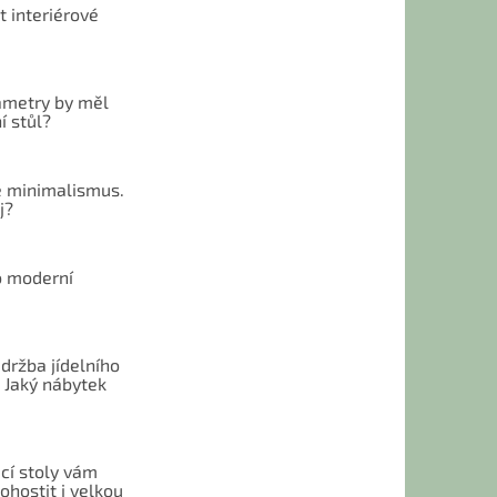
t interiérové
ametry by měl
í stůl?
 minimalismus.
j?
o moderní
u
držba jídelního
 Jaký nábytek
cí stoly vám
hostit i velkou