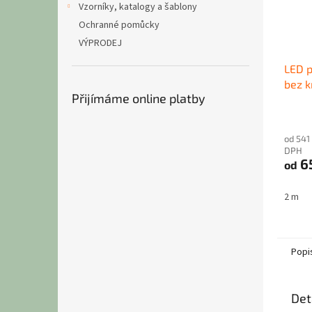
Vzorníky, katalogy a šablony
Ochranné pomůcky
VÝPRODEJ
LED p
bez k
Přijímáme online platby
od 541
DPH
6
od
2 m
Popi
Det