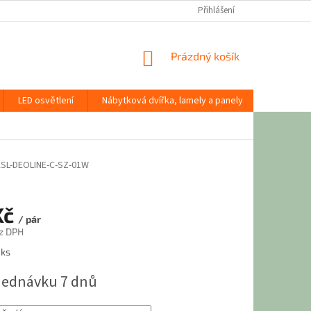
Přihlášení
NÁKUPNÍ
Prázdný košík
KOŠÍK
LED osvětlení
Nábytková dvířka, lamely a panely
Stavební
SL-DEOLINE-C-SZ-01W
Kč
/ pár
z DPH
 ks
jednávku 7 dnů