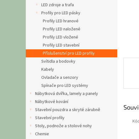
n
LED zdroje a trafa
e
Profily pro LED pásky
l
Profily LED hranové
Profily LED naložené
Profily LED vložené
Profily LED stavební
Příslušenství pro LED profily
Svítidla a bodovky
Kabely
Ovladače a senzory
Spínače pro LED systémy
Nábytková dvířka, lamely a panely
Nábytkové kování
Souvi
Stavební pouzdra a skryté zárubně
Stavební profily
Kó
Stoly, podnože a stolové nohy
Chemie