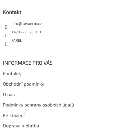
p
a
Kontakt
t
info
@
kovani-in.cz
í
+420 777 825 950
FAREL
INFORMACE PRO VÁS
Kontakty
Obchodní podmínky
O nás
Podmínky ochrany osobních údajů
Ke stažení
Doprava a platba