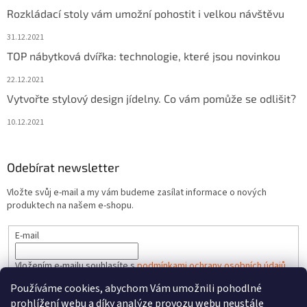
Rozkládací stoly vám umožní pohostit i velkou návštěvu
31.12.2021
TOP nábytková dvířka: technologie, které jsou novinkou
22.12.2021
Vytvořte stylový design jídelny. Co vám pomůže se odlišit?
10.12.2021
Odebírat newsletter
Vložte svůj e-mail a my vám budeme zasílat informace o nových
produktech na našem e-shopu.
E-mail
Vložením e-mailu souhlasíte s
podmínkami ochrany osobních údajů
Používáme cookies, abychom Vám umožnili pohodlné
PŘIHLÁSIT SE
prohlížení webu a díky analýze provozu webu neustále