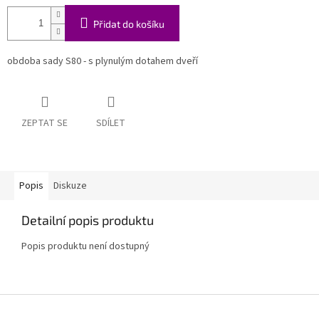
Přidat do košíku
obdoba sady S80 - s plynulým dotahem dveří
ZEPTAT SE
SDÍLET
Popis
Diskuze
Detailní popis produktu
Popis produktu není dostupný
Z
á