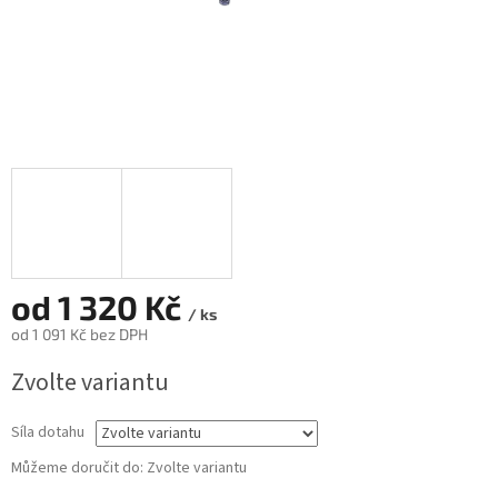
od
1 320 Kč
/ ks
od
1 091 Kč
bez DPH
Měrná
Zvolte variantu
cena:
Síla dotahu
Můžeme doručit do:
Zvolte variantu