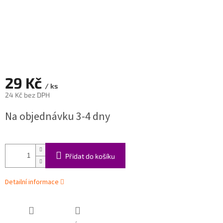
29 Kč
/ ks
24 Kč bez DPH
Měrná
Na objednávku 3-4 dny
cena:
Přidat do košíku
Detailní informace