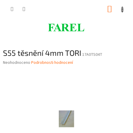
Přejít
NÁKUP
na
obsah
KOŠÍK
S55 těsnění 4mm TORI
17A0TS04T
Průměrné
Neohodnoceno
Podrobnosti hodnocení
hodnocení
produktu
je
0,0
z
5
hvězdiček.