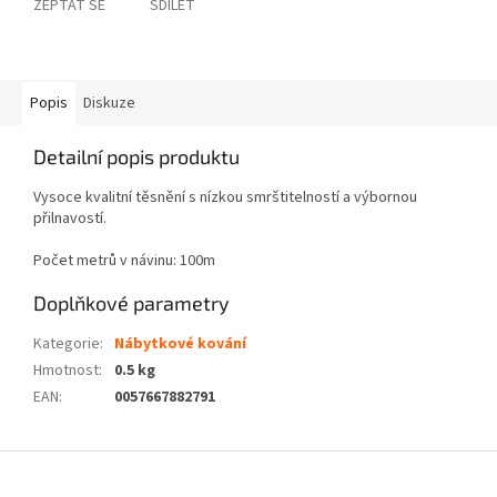
ZEPTAT SE
SDÍLET
Popis
Diskuze
Detailní popis produktu
Vysoce kvalitní těsnění s nízkou smrštitelností a výbornou
přilnavostí.
Počet metrů v návinu: 100m
Doplňkové parametry
Kategorie
:
Nábytkové kování
Hmotnost
:
0.5 kg
EAN
:
0057667882791
Z
á