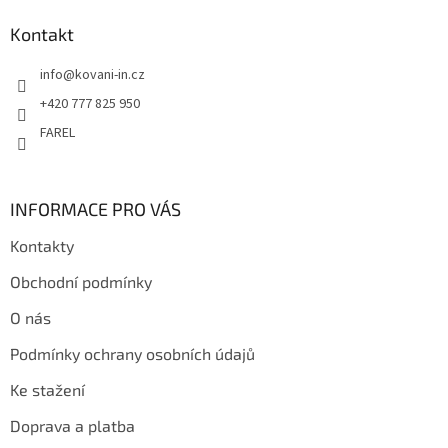
p
a
Kontakt
t
info
@
kovani-in.cz
í
+420 777 825 950
FAREL
INFORMACE PRO VÁS
Kontakty
Obchodní podmínky
O nás
Podmínky ochrany osobních údajů
Ke stažení
Doprava a platba