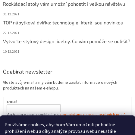
Rozkládací stoly vám umožní pohostit i velkou návštěvu
31.12.2021
TOP nábytková dvířka: technologie, které jsou novinkou
22.12.2021
Vytvořte stylový design jídelny. Co vám pomůže se odlišit?
10.12.2021
Odebírat newsletter
Vložte svůj e-mail a my vám budeme zasílat informace o nových
produktech na našem e-shopu.
E-mail
Vložením e-mailu souhlasíte s
podmínkami ochrany osobních údajů
Používáme cookies, abychom Vám umožnili pohodlné
PŘIHLÁSIT SE
prohlížení webu a díky analýze provozu webu neustále