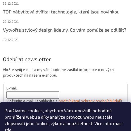
31.12.2021
TOP nábytková dvířka: technologie, které jsou novinkou
22.12.2021
Vytvořte stylový design jídelny. Co vám pomůže se odlišit?
10.12.2021
Odebírat newsletter
Vložte svůj e-mail a my vám budeme zasílat informace o nových
produktech na našem e-shopu.
E-mail
Vložením e-mailu souhlasíte s
podmínkami ochrany osobních údajů
Používáme cookies, abychom Vám umožnili pohodlné
PŘIHLÁSIT SE
prohlížení webu a díky analýze provozu webu neustále
zlepšovali jeho funkce, výkon a použitelnost. Více informací
zde
.