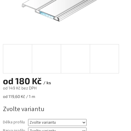
od
180 Kč
/ ks
od
149 Kč
bez DPH
Měrná
od 119,60 Kč / 1 m
cena:
Zvolte variantu
Délka profilu
Barva profilu