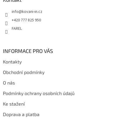
t
info
@
kovani-in.cz
í
+420 777 825 950
FAREL
INFORMACE PRO VÁS
Kontakty
Obchodní podmínky
O nás
Podmínky ochrany osobních údajů
Ke stažení
Doprava a platba