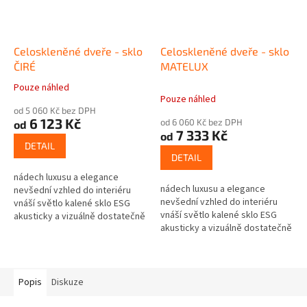
Celoskleněné dveře - sklo
Celoskleněné dveře - sklo
ČIRÉ
MATELUX
Pouze náhled
Průměrné
Pouze náhled
hodnocení
od 5 060 Kč bez DPH
produktu
6 123 Kč
od 6 060 Kč bez DPH
od
je
7 333 Kč
od
5,0
DETAIL
z
DETAIL
5
nádech luxusu a elegance
hvězdiček.
nádech luxusu a elegance
nevšední vzhled do interiéru
nevšední vzhled do interiéru
vnáší světlo kalené sklo ESG
vnáší světlo kalené sklo ESG
akusticky a vizuálně dostatečně
akusticky a vizuálně dostatečně
oddělují místnosti síla skla 8mm
oddělují místnosti síla skla 8mm
Popis
Diskuze