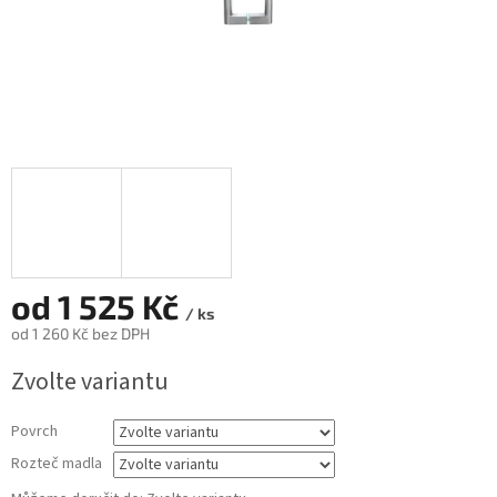
od
1 525 Kč
/ ks
od
1 260 Kč
bez DPH
Měrná
Zvolte variantu
cena:
Povrch
Rozteč madla