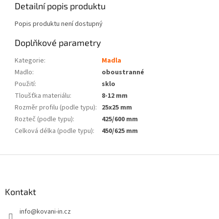
Detailní popis produktu
Popis produktu není dostupný
Doplňkové parametry
Kategorie
:
Madla
Madlo
:
oboustranné
Použití
:
sklo
Tloušťka materiálu
:
8-12 mm
Rozměr profilu (podle typu)
:
25x25 mm
Rozteč (podle typu)
:
425/600 mm
Celková délka (podle typu)
:
450/625 mm
Z
á
p
a
Kontakt
t
info
@
kovani-in.cz
í