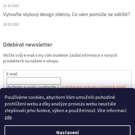
22.12.2021
Vytvořte stylový design jídelny. Co vám pomůže se odlišit?
10.12.2021
Odebírat newsletter
Vložte svůj e-mail a my vám budeme zasílat informace o nových
produktech na našem e-shopu.
E-mail
Vložením e-mailu souhlasíte s
podmínkami ochrany osobních údajů
Používáme cookies, abychom Vám umožnili pohodlné
PŘIHLÁSIT SE
prohlížení webu a díky analýze provozu webu neustále
zlepšovali jeho funkce, výkon a použitelnost. Více informací
zde
.
Vytvořil Shoptet
Nastavení