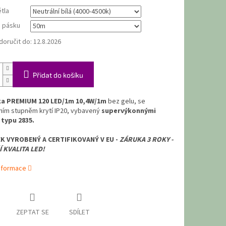
tla
D pásku
oručit do:
12.8.2026
Přidat do košíku
ka PREMIUM 120
LED/1m 10,4W/1m
bez gelu, se
ním stupněm krytí IP20, vybavený
supervýkonnými
typu 2835.
EK VYROBENÝ A CERTIFIKOVANÝ V EU -
ZÁRUKA 3 ROKY -
 KVALITA LED!
informace
ZEPTAT SE
SDÍLET