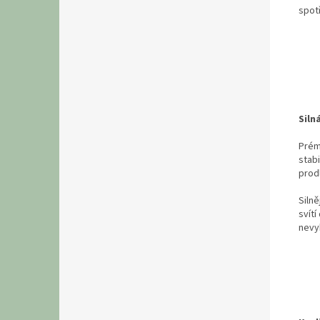
spot
Siln
Prém
stabi
prodl
Siln
svít
nevy