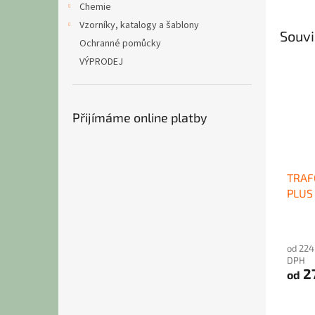
Chemie
Vzorníky, katalogy a šablony
Souvi
Ochranné pomůcky
VÝPRODEJ
Přijímáme online platby
TRAF
PLUS
od 224
DPH
27
od