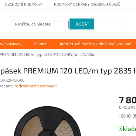
OBCHODNÍ PODMÍNKY
PODMÍNKY OCHRANY OSOBNÍCH ÚDAJŮ
HLEDAT
ové zásuvky
Chemie
Interiérové dveře a obložkové zárubně
PREMIUM 120 LED/m typ 2835 IP20 10,4W/m - 12V/50m
 pásek PREMIUM 120 LED/m typ 2835 
50M-20-40K-06
né
noceno
Podrobnosti hodnocení
ní
7 8
u
6 450 Kč
Měrná
156,10 Kč
cena:
ek.
Skla