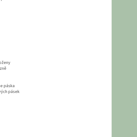
loženy
azně
že páska
ových pásek