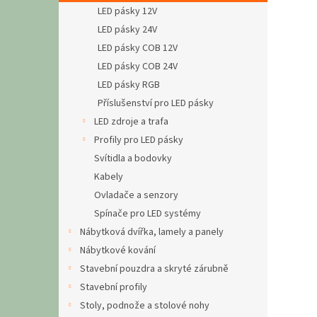
n
LED pásky 12V
e
LED pásky 24V
l
LED pásky COB 12V
LED pásky COB 24V
LED pásky RGB
Příslušenství pro LED pásky
LED zdroje a trafa
Profily pro LED pásky
Svítidla a bodovky
Kabely
Ovladače a senzory
Spínače pro LED systémy
Nábytková dvířka, lamely a panely
Nábytkové kování
Stavební pouzdra a skryté zárubně
Stavební profily
Stoly, podnože a stolové nohy