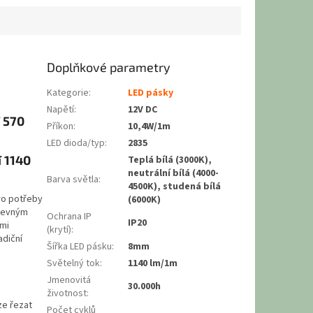
Doplňkové parametry
Kategorie
:
LED pásky
Napětí
:
12V DC
í 570
Příkon
:
10,4W/1m
LED dioda/typ
:
2835
í 1140
Teplá bílá (3000K),
neutrální bílá (4000-
Barva světla
:
4500K), studená bílá
ro potřeby
(6000K)
 pevným
Ochrana IP
IP20
ími
(krytí)
:
adiční
Šířka LED pásku
:
8mm
Světelný tok
:
1140 lm/1m
Jmenovitá
30.000h
životnost
:
ze řezat
Počet cyklů