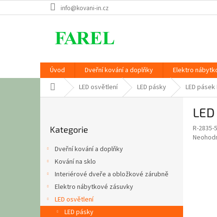
Přejít
info@kovani-in.cz
na
obsah
Úvod
Dveřní kování a doplňky
Elektro nábytk
Domů
LED osvětlení
LED pásky
LED pásek 
P
LED
o
Přeskočit
s
R-2835-
Kategorie
kategorie
t
Průměr
Neohod
r
hodnoce
Dveřní kování a doplňky
a
produkt
Kování na sklo
je
n
0,0
Interiérové dveře a obložkové zárubně
n
z
í
Elektro nábytkové zásuvky
5
p
LED osvětlení
hvězdič
a
LED pásky