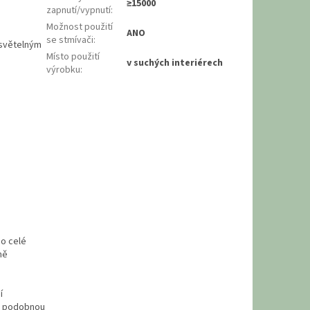
≥15000
zapnutí/vypnutí
:
Možnost použití
ANO
se stmívači
:
 světelným
Místo použití
v suchých interiérech
výrobku
:
po celé
ně
í
 s podobnou