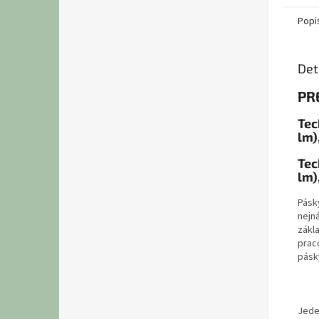
Popi
Det
PR
Tec
lm)
Tec
lm)
Pásk
nejn
zákl
prac
pásk
Jede