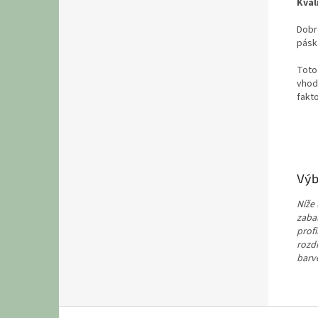
Kval
Dobr
pásk
Toto
vhod
fakto
Výb
Níže 
zaba
profi
rozdí
barv
Z