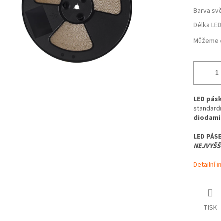
Barva svě
Délka LE
Můžeme d
LED pás
standard
diodami 
LED PÁS
NEJVYŠŠÍ
Detailní 
TISK