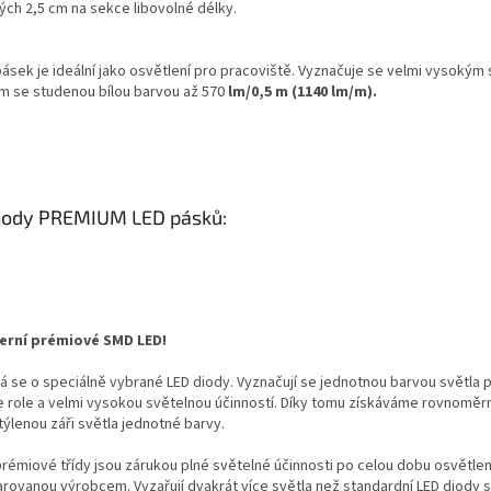
ých 2,5 cm na sekce libovolné délky.
pásek je ideální jako osvětlení pro pracoviště. Vyznačuje se velmi vysokým
m se studenou bílou barvou až 570
lm/0,5 m (1140 lm/m).
ody PREMIUM LED pásků:
rní prémiové SMD LED!
á se o speciálně vybrané LED diody. Vyznačují se jednotnou barvou světla 
e role a velmi vysokou světelnou účinností. Díky tomu získáváme rovnoměr
týlenou záři světla jednotné barvy.
prémiové třídy jsou zárukou plné světelné účinnosti po celou dobu osvětlen
arovanou výrobcem. Vyzařují dvakrát více světla než standardní LED diody