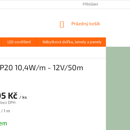
Přihlášení
NÁKUPNÍ
Prázdný košík
KOŠÍK
LED osvětlení
Nábytková dvířka, lamely a panely
Stavební
IP20 10,4W/m - 12V/50m
05 Kč
/ ks
 bez DPH
 / 1 m
dem