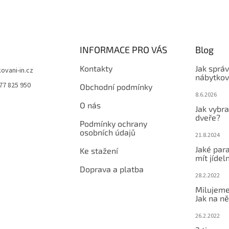
INFORMACE PRO VÁS
Blog
Kontakty
Jak sprá
kovani-in.cz
nábytkov
77 825 950
Obchodní podmínky
8.6.2026
O nás
Jak vybra
dveře?
Podmínky ochrany
osobních údajů
21.8.2024
Jaké par
Ke stažení
mít jídeln
Doprava a platba
28.2.2022
Milujeme
Jak na ně
26.2.2022