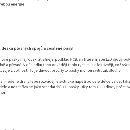
řebou energie.
á deska plošných spojů a zesílené pásy!
iové pásky mají dvakrát silnější podklad PCB, na kterém jsou LED diody po
lně a přesně. V důsledku toho odvádějí teplo rychleji a efektivněji, což výr
užuje životnost. To je důvod, proč tyto pásky mohou svítit tak dlouho!
ější měděné dráhy lépe rozvádějí elektrické napětí po celé délce válce, tak
í déle a nezahřívá se jako standardní LED pásky. Díky tomu LED diody prémi
hoří.