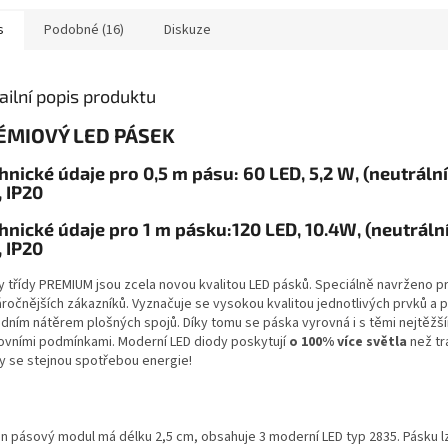
s
Podobné (16)
Diskuze
ailní popis produktu
ÉMIOVÝ LED PÁSEK
hnické údaje pro 0,5 m pásu:
60 LED, 5,2 W, (neutráln
, IP20
hnické údaje pro 1 m pásku:
120 LED, 10.4W, (neutráln
, IP20
y třídy PREMIUM jsou zcela novou kvalitou LED pásků. Speciálně navrženo p
áročnějších zákazníků. Vyznačuje se vysokou kvalitou jednotlivých prvků a
adním nátěrem plošných spojů. Díky tomu se páska vyrovná i s těmi nejtěžš
ovními podmínkami. Moderní LED diody poskytují
o 100% více světla
než tr
y se stejnou spotřebou energie!
n pásový modul má délku 2,5 cm, obsahuje 3 moderní LED typ 2835. Pásku l