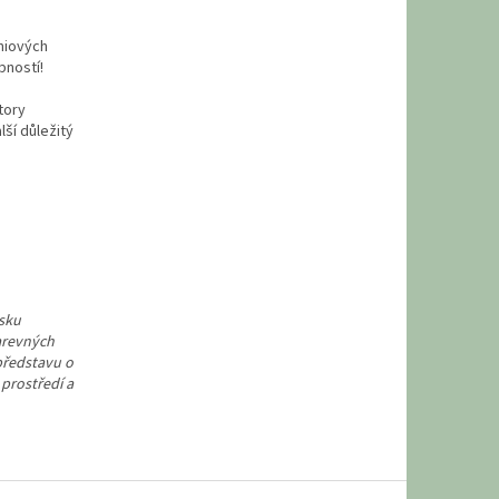
miových
pností!
tory
ší důležitý
ásku
arevných
 představu o
 prostředí a