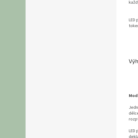
každ
LED 
toke
Výh
Mode
Jedn
délc
rozp
LED 
dekl