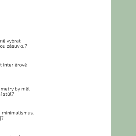
vně vybrat
ou zásuvku?
t interiérové
ametry by měl
í stůl?
 minimalismus.
j?