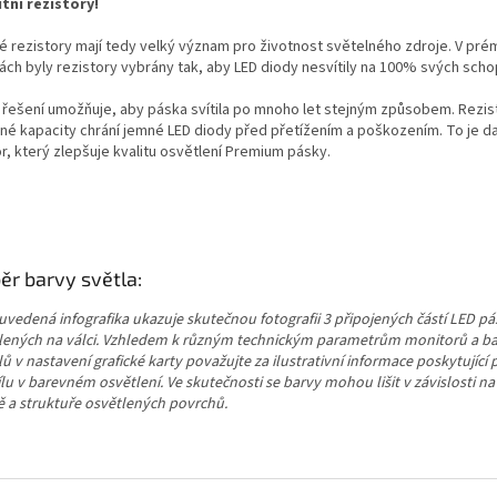
itní rezistory!
é rezistory mají tedy velký význam pro životnost světelného zdroje. V pré
ách byly rezistory vybrány tak, aby LED diody nesvítily na 100% svých scho
 řešení umožňuje, aby páska svítila po mnoho let stejným způsobem. Rezis
né kapacity chrání jemné LED diody před přetížením a poškozením. To je dal
r, který zlepšuje kvalitu osvětlení Premium pásky.
ěr barvy světla:
uvedená infografika ukazuje skutečnou fotografii 3 připojených částí LED p
lených na válci. Vzhledem k různým technickým parametrům monitorů a b
lů v nastavení grafické karty považujte za ilustrativní informace poskytující
lu v barevném osvětlení. Ve skutečnosti se barvy mohou lišit v závislosti na
ě a struktuře osvětlených povrchů.