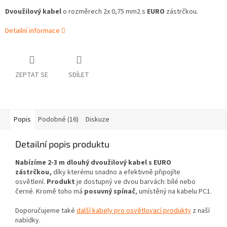
Dvoužilový kabel
o rozměrech 2x 0,75 mm2 s
EURO
zástrčkou.
Detailní informace
ZEPTAT SE
SDÍLET
Popis
Podobné (16)
Diskuze
Detailní popis produktu
Nabízíme 2-3 m dlouhý dvoužilový kabel s EURO
zástrčkou,
díky kterému snadno a efektivně připojíte
osvětlení.
Produkt
je dostupný ve dvou barvách: bílé nebo
černé. Kromě toho má
posuvný spínač
, umístěný na kabelu PC1.
Doporučujeme také
další kabely pro osvětlovací produkty
z naší
nabídky.