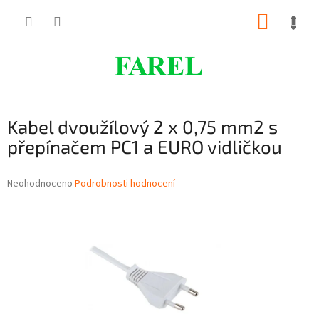
Přejít
NÁKUP
na
obsah
KOŠÍK
Kabel dvoužílový 2 x 0,75 mm2 s
přepínačem PC1 a EURO vidličkou
Průměrné
Neohodnoceno
Podrobnosti hodnocení
hodnocení
produktu
je
0,0
z
5
hvězdiček.