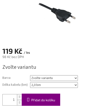
119 Kč
/ ks
98 Kč bez DPH
Měrná
Zvolte variantu
cena:
Barva
Délka kabelu (bm)
Přidat do košíku