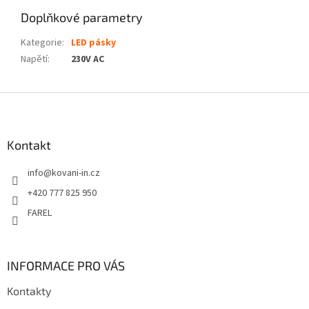
Doplňkové parametry
Kategorie
:
LED pásky
Napětí
:
230V AC
Z
á
p
a
Kontakt
t
info
@
kovani-in.cz
í
+420 777 825 950
FAREL
INFORMACE PRO VÁS
Kontakty