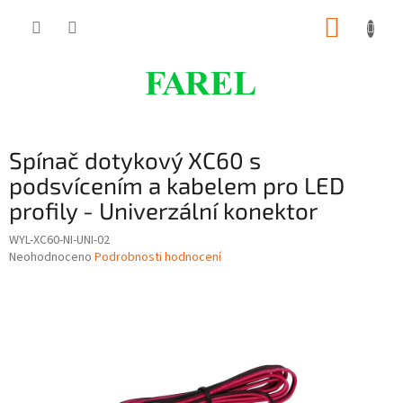
Přejít
NÁKUP
na
obsah
KOŠÍK
Spínač dotykový XC60 s
podsvícením a kabelem pro LED
profily - Univerzální konektor
WYL-XC60-NI-UNI-02
Průměrné
Neohodnoceno
Podrobnosti hodnocení
hodnocení
produktu
je
0,0
z
5
hvězdiček.