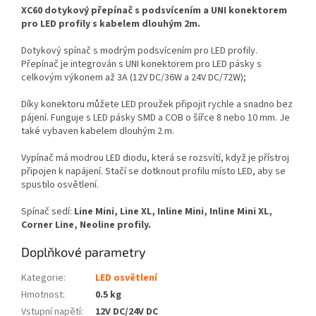
XC60 dotykový přepínač s podsvícením a UNI konektorem
pro LED profily s kabelem dlouhým 2m.
Dotykový spínač s modrým
podsvícením pro LED profily.
Přepínač je integrován s UNI konektorem pro LED pásky s
celkovým výkonem až 3A (12V DC/36W a 24V DC/72W);
Díky konektoru můžete LED proužek připojit rychle a snadno bez
pájení. Funguje s LED pásky SMD a COB o šířce 8 nebo 10 mm. Je
také vybaven kabelem dlouhým 2 m.
Vypínač má modrou LED diodu, která se rozsvítí, když je přístroj
připojen k napájení.
Stačí se dotknout profilu místo LED, aby se
spustilo osvětlení.
Spínač sedí:
Line Mini, Line XL, Inline Mini, Inline Mini XL,
Corner Line, Neoline profily.
Doplňkové parametry
Kategorie
:
LED osvětlení
Hmotnost
:
0.5 kg
Vstupní napětí
:
12V DC/24V DC