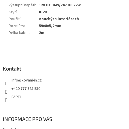
Výstupní napětí
:
12V DC 36W/24V DC 72W
Krytí
:
IP20
Použití
:
v suchých interiérech
Rozměry
:
59x8x5,2mm
Délka kabelu
:
2m
Z
á
p
a
Kontakt
t
info
@
kovani-in.cz
í
+420 777 825 950
FAREL
INFORMACE PRO VÁS