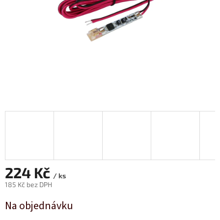
224 Kč
/ ks
185 Kč bez DPH
Měrná
Na objednávku
cena: