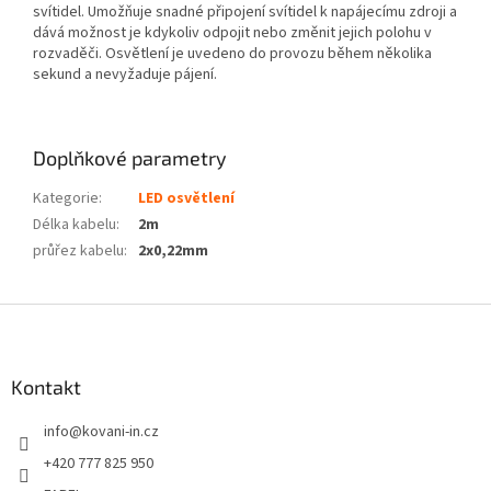
svítidel. Umožňuje snadné připojení svítidel k napájecímu zdroji a
dává možnost je kdykoliv odpojit nebo změnit jejich polohu v
rozvaděči. Osvětlení je uvedeno do provozu během několika
sekund a nevyžaduje pájení.
Doplňkové parametry
Kategorie
:
LED osvětlení
Délka kabelu
:
2m
průřez kabelu
:
2x0,22mm
Z
á
p
a
Kontakt
t
info
@
kovani-in.cz
í
+420 777 825 950