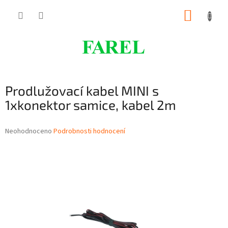
Přejít
NÁKUP
na
obsah
KOŠÍK
Prodlužovací kabel MINI s
1xkonektor samice, kabel 2m
Průměrné
Neohodnoceno
Podrobnosti hodnocení
hodnocení
produktu
je
0,0
z
5
hvězdiček.