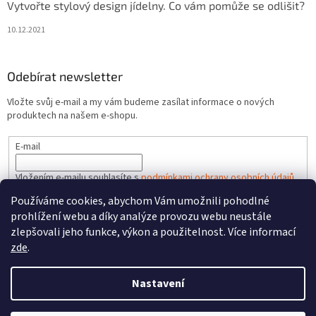
Vytvořte stylový design jídelny. Co vám pomůže se odlišit?
10.12.2021
Odebírat newsletter
Vložte svůj e-mail a my vám budeme zasílat informace o nových
produktech na našem e-shopu.
E-mail
Vložením e-mailu souhlasíte s
podmínkami ochrany osobních údajů
Používáme cookies, abychom Vám umožnili pohodlné
PŘIHLÁSIT SE
prohlížení webu a díky analýze provozu webu neustále
zlepšovali jeho funkce, výkon a použitelnost. Více informací
zde
.
Vytvořil Shoptet
Nastavení
Copyright 2026
FAREL.CZ
. Všechna práva vyhrazena.
Upravit