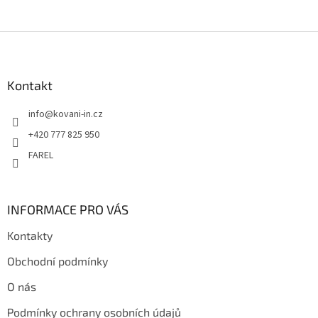
Z
á
p
a
Kontakt
t
info
@
kovani-in.cz
í
+420 777 825 950
FAREL
INFORMACE PRO VÁS
Kontakty
Obchodní podmínky
O nás
Podmínky ochrany osobních údajů