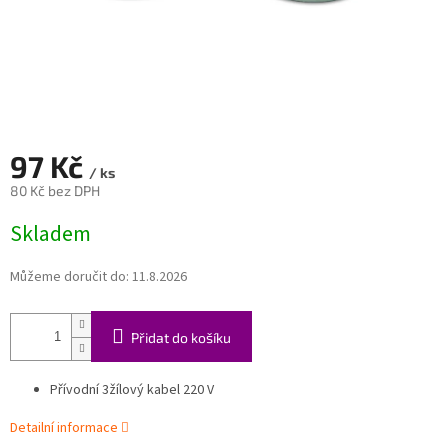
97 Kč
/ ks
80 Kč bez DPH
Měrná
Skladem
cena:
Můžeme doručit do:
11.8.2026
Přidat do košíku
Přívodní 3žílový kabel 220 V
Detailní informace