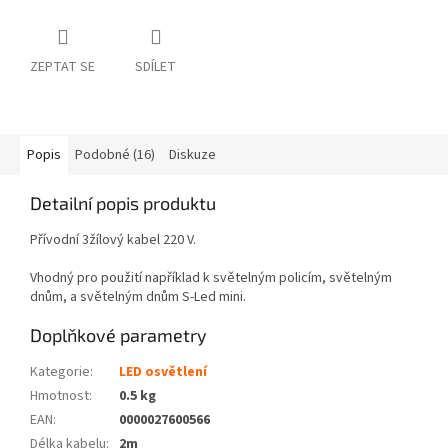
ZEPTAT SE
SDÍLET
Popis
Podobné (16)
Diskuze
Detailní popis produktu
Přívodní 3žílový kabel 220 V.
Vhodný pro použití například k světelným policím, světelným
dnům, a světelným dnům S-Led mini.
Doplňkové parametry
Kategorie
:
LED osvětlení
Hmotnost
:
0.5 kg
EAN
:
0000027600566
Délka kabelu
:
2m