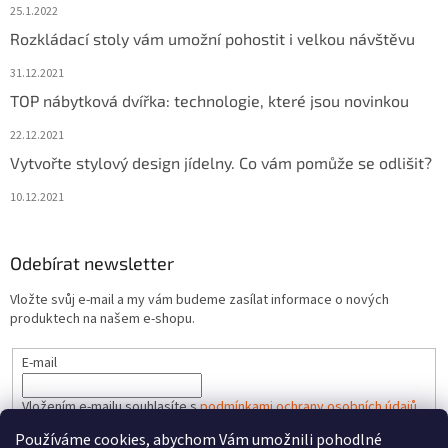
25.1.2022
Rozkládací stoly vám umožní pohostit i velkou návštěvu
31.12.2021
TOP nábytková dvířka: technologie, které jsou novinkou
22.12.2021
Vytvořte stylový design jídelny. Co vám pomůže se odlišit?
10.12.2021
Odebírat newsletter
Vložte svůj e-mail a my vám budeme zasílat informace o nových
produktech na našem e-shopu.
E-mail
Vložením e-mailu souhlasíte s
podmínkami ochrany osobních údajů
Používáme cookies, abychom Vám umožnili pohodlné