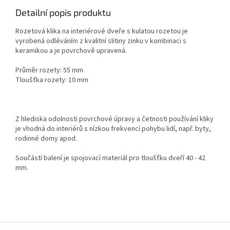
Detailní popis produktu
Rozetová klika na interiérové dveře s kulatou rozetou je
vyrobená odléváním z kvalitní slitiny zinku v kombinaci s
keramikou a je povrchově upravená.
Průměr rozety: 55 mm
Tloušťka rozety: 10 mm
Z hlediska odolnosti povrchové úpravy a četnosti používání kliky
je vhodná do interiérů s nízkou frekvencí pohybu lidí, např. byty,
rodinné domy apod.
Součástí balení je spojovací materiál pro tloušťku dveří 40 - 42
mm.
Z