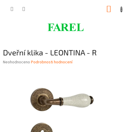
Přejít
NÁKUP
na
obsah
KOŠÍK
Dveřní klika - LEONTINA - R
Průměrné
Neohodnoceno
Podrobnosti hodnocení
hodnocení
produktu
je
0,0
z
5
hvězdiček.