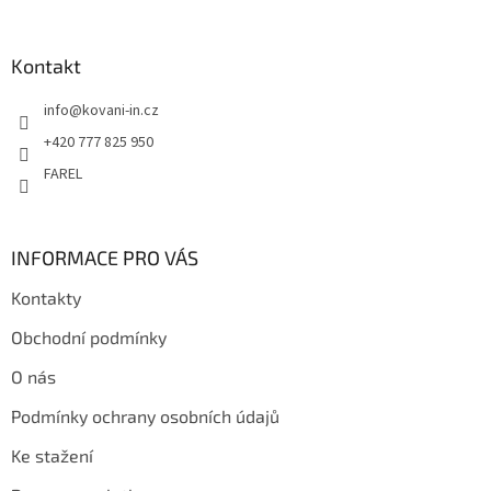
á
p
a
Kontakt
t
info
@
kovani-in.cz
í
+420 777 825 950
FAREL
INFORMACE PRO VÁS
Kontakty
Obchodní podmínky
O nás
Podmínky ochrany osobních údajů
Ke stažení