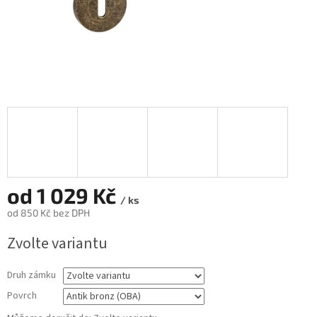
od
1 029 Kč
/ ks
od
850 Kč
bez DPH
Měrná
Zvolte variantu
cena:
Druh zámku
Povrch