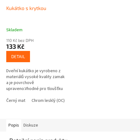
Kukátko s krytkou
Skladem
110 Kč bez DPH
133 Kč
DETAIL
Dveřní kukátko je vyrobeno z
materiálů vysoké kvality zamak
a je povrchově
upraveno.Vhodné pro tloušťku
dveří 35 – 55
mm.Kukátko neobsahuje podložku
Černý mat
Chrom lesklý (OC)
Nikl matný (ONS)
pod kukátko (2ks)...
Popis
Diskuze