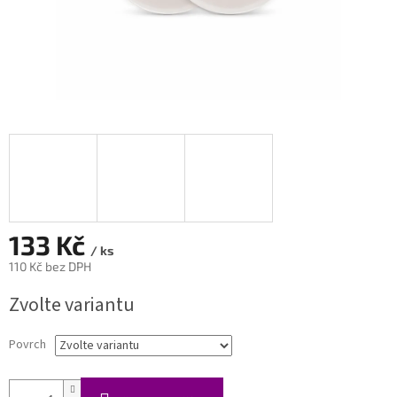
133 Kč
/ ks
110 Kč bez DPH
Měrná
Zvolte variantu
cena:
Povrch