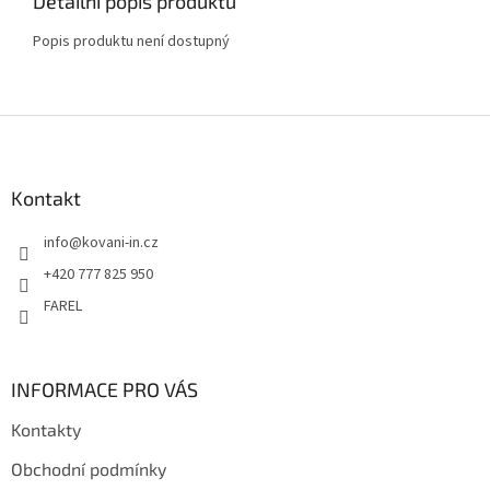
Detailní popis produktu
Popis produktu není dostupný
Z
á
p
a
Kontakt
t
info
@
kovani-in.cz
í
+420 777 825 950
FAREL
INFORMACE PRO VÁS
Kontakty
Obchodní podmínky