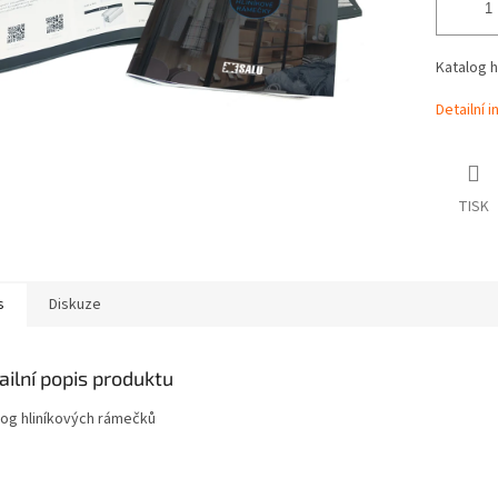
Katalog 
Detailní 
TISK
s
Diskuze
ailní popis produktu
log hliníkových rámečků