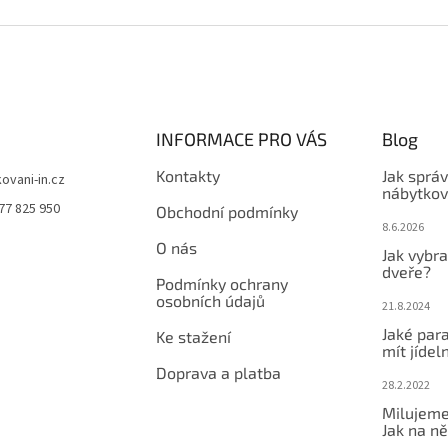
INFORMACE PRO VÁS
Blog
Kontakty
Jak sprá
kovani-in.cz
nábytkov
77 825 950
Obchodní podmínky
8.6.2026
O nás
Jak vybra
dveře?
Podmínky ochrany
osobních údajů
21.8.2024
Jaké par
Ke stažení
mít jídeln
Doprava a platba
28.2.2022
Milujeme
Jak na ně