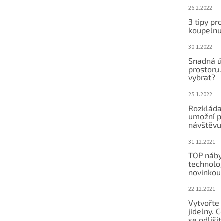
26.2.2022
3 tipy pr
koupeln
30.1.2022
Snadná ú
prostoru.
vybrat?
25.1.2022
Rozkláda
umožní po
návštěvu
31.12.2021
TOP náby
technolog
novinkou
22.12.2021
Vytvořte
jídelny.
se odliši