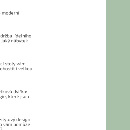
o moderní
u
držba jídelního
 Jaký nábytek
cí stoly vám
hostit i velkou
tková dvířka:
ie, které jsou
 stylový design
 Co vám pomůže
t?