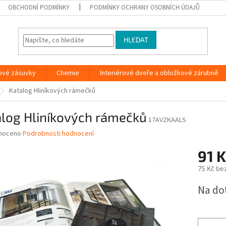
OBCHODNÍ PODMÍNKY
PODMÍNKY OCHRANY OSOBNÍCH ÚDAJŮ
HLEDAT
ové zásuvky
Chemie
Interiérové dveře a obložkové zárubně
Katalog Hliníkových rámečků
alog Hliníkových rámečků
17AVZKAALS
né
noceno
Podrobnosti hodnocení
ní
91 
u
75 Kč be
Měrná
Na do
cena:
ek.