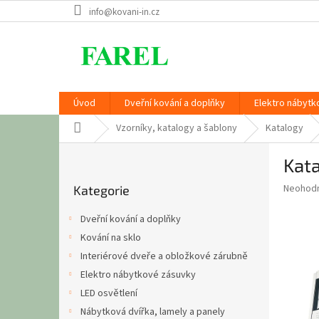
Přejít
info@kovani-in.cz
na
obsah
Úvod
Dveřní kování a doplňky
Elektro nábytk
Domů
Vzorníky, katalogy a šablony
Katalogy
P
Kat
o
Přeskočit
s
Průměr
Neohod
Kategorie
kategorie
t
hodnoce
r
produkt
Dveřní kování a doplňky
a
je
Kování na sklo
0,0
n
z
Interiérové dveře a obložkové zárubně
n
5
í
Elektro nábytkové zásuvky
hvězdič
p
LED osvětlení
a
Nábytková dvířka, lamely a panely