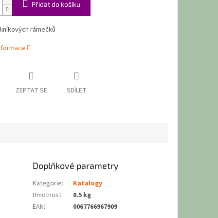
Přidat do košíku
hliníkových rámečků
informace
ZEPTAT SE
SDÍLET
Doplňkové parametry
Kategorie
:
Katalogy
Hmotnost
:
0.5 kg
EAN
:
0067766967909