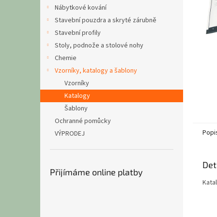
n
Nábytkové kování
e
Stavební pouzdra a skryté zárubně
l
Stavební profily
Stoly, podnože a stolové nohy
Chemie
Vzorníky, katalogy a šablony
Vzorníky
Katalogy
Šablony
Ochranné pomůcky
Popi
VÝPRODEJ
Det
Přijímáme online platby
Kata