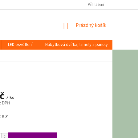
Přihlášení
NÁKUPNÍ
Prázdný košík
KOŠÍK
LED osvětlení
Nábytková dvířka, lamely a panely
Stavební
Kč
/ ks
z DPH
taz