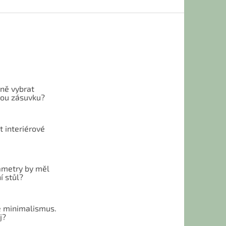
vně vybrat
ou zásuvku?
t interiérové
ametry by měl
í stůl?
 minimalismus.
j?