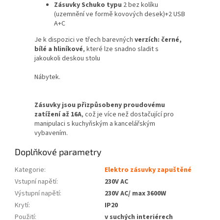
Zásuvky Schuko typu
2 bez kolíku
(uzemnění ve formě kovových desek)+2 USB
A+C
Je k dispozici ve třech barevných
verzích: černé,
bílé a hliníkové
, které lze snadno sladit s
jakoukoli deskou stolu
Nábytek.
Zásuvky jsou přizpůsobeny proudovému
zatížení až 16A
, což je více než dostačující pro
manipulaci s kuchyňským a kancelářským
vybavením.
Doplňkové parametry
Kategorie
:
Elektro zásuvky zapuštěné
Vstupní napětí
:
230V AC
Výstupní napětí
:
230V AC/ max 3600W
Krytí
:
IP20
Použití
:
v suchých interiérech