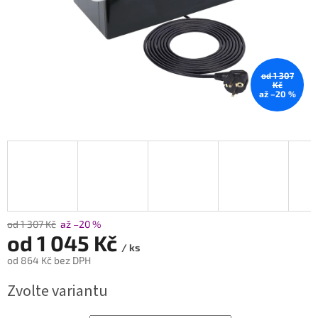
od 1 307
Kč
až –20 %
od 1 307 Kč
až –20 %
od
1 045 Kč
/ ks
od
864 Kč
bez DPH
Měrná
Zvolte variantu
cena: