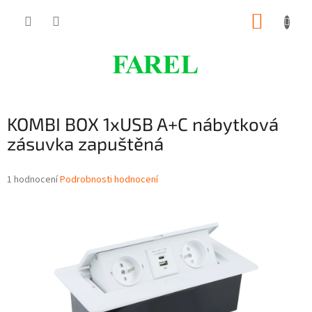
Přejít
NÁKUP
na
obsah
KOŠÍK
KOMBI BOX 1xUSB A+C nábytková
zásuvka zapuštěná
Průměrné
1 hodnocení
Podrobnosti hodnocení
hodnocení
produktu
je
5,0
z
5
hvězdiček.