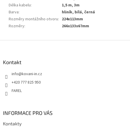
Délka kabelu
:
1,5 m, 3m
Barva
:
hliník, bílá, černá
Rozměry montážního otvoru
:
224x113mm
Rozměry
:
266x133x67mm
Z
á
p
a
Kontakt
t
info
@
kovani-in.cz
í
+420 777 825 950
FAREL
INFORMACE PRO VÁS
Kontakty