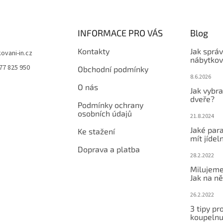
INFORMACE PRO VÁS
Blog
Kontakty
Jak sprá
kovani-in.cz
nábytkov
77 825 950
Obchodní podmínky
8.6.2026
O nás
Jak vybra
dveře?
Podmínky ochrany
osobních údajů
21.8.2024
Jaké par
Ke stažení
mít jídeln
Doprava a platba
28.2.2022
Milujeme
Jak na ně
26.2.2022
3 tipy pr
koupeln