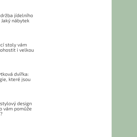
držba jídelního
 Jaký nábytek
cí stoly vám
hostit i velkou
tková dvířka:
ie, které jsou
 stylový design
 Co vám pomůže
t?