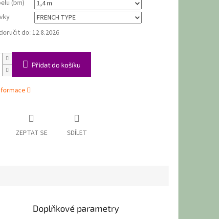
elu (bm)
vky
oručit do:
12.8.2026
Přidat do košíku
informace
ZEPTAT SE
SDÍLET
Doplňkové parametry