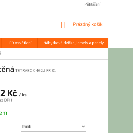
Přihlášení
NÁKUPNÍ
Prázdný košík
KOŠÍK
LED osvětlení
Nábytková dvířka, lamely a panely
Stavební
á
těná
TETRABOX-4G2U-FR-01
42 Kč
/ ks
ez DPH
dem