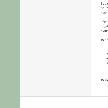
Sada
pouz
kuch
Přes
mont
hlou
Prod
Prak
Z
á