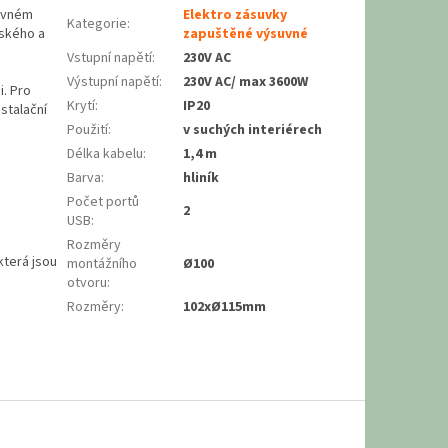
suvném
Elektro zásuvky
Kategorie
:
řského a
zapuštěné výsuvné
Vstupní napětí
:
230V AC
Výstupní napětí
:
230V AC/ max 3600W
i.
Pro
Krytí
:
IP20
stalační
Použití
:
v suchých interiérech
Délka kabelu
:
1,4 m
Barva
:
hliník
Počet portů
2
USB
:
Rozměry
která jsou
montážního
Ø100
otvoru
:
Rozměry
:
102xØ115mm