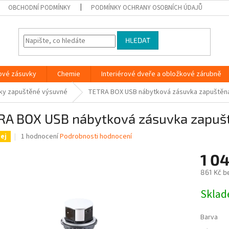
OBCHODNÍ PODMÍNKY
PODMÍNKY OCHRANY OSOBNÍCH ÚDAJŮ
HLEDAT
ové zásuvky
Chemie
Interiérové dveře a obložkové zárubně
vky zapuštěné výsuvné
TETRA BOX USB nábytková zásuvka zapuštěn
RA BOX USB nábytková zásuvka zapuš
Průměrné
1 hodnocení
Podrobnosti hodnocení
ej
hodnocení
produktu
1 0
je
861 Kč b
5,0
z
Měrná
Skla
5
cena:
hvězdiček.
Barva