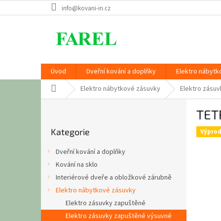
Přejít
info@kovani-in.cz
na
obsah
Úvod
Dveřní kování a doplňky
Elektro nábytk
Domů
Elektro nábytkové zásuvky
Elektro zásu
P
TET
o
Přeskočit
s
Kategorie
kategorie
Výprod
t
r
Dveřní kování a doplňky
a
Kování na sklo
n
Interiérové dveře a obložkové zárubně
n
í
Elektro nábytkové zásuvky
p
Elektro zásuvky zapuštěné
a
Elektro zásuvky zapuštěné výsuvné