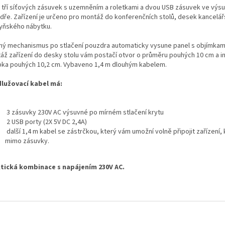
 tří síťových zásuvek s uzemněním a roletkami a dvou USB zásuvek ve vý
dře.
Zařízení je určeno pro montáž do konferenčních stolů, desek kancelá
yňského nábytku.
ný mechanismus po stlačení pouzdra automaticky vysune panel s objímkam
áž zařízení do desky stolu vám postačí otvor o průměru pouhých 10 cm a in
bka pouhých 10,2 cm.
Vybaveno 1,4 m dlouhým kabelem.
lužovací kabel má:
3 zásuvky 230V AC výsuvné po mírném stlačení krytu
2 USB porty (2X 5V DC 2,4A)
další 1,4 m kabel se zástrčkou, který vám umožní volně připojit zařízení, 
mimo zásuvky.
tická kombinace s napájením 230V AC.