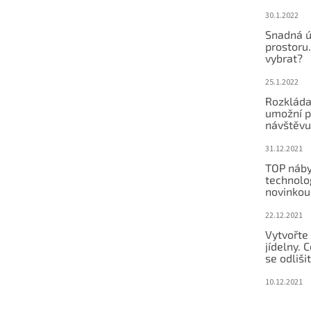
30.1.2022
Snadná ú
prostoru.
vybrat?
25.1.2022
Rozkláda
umožní po
návštěvu
31.12.2021
TOP náby
technolog
novinkou
22.12.2021
Vytvořte
jídelny.
se odliši
10.12.2021