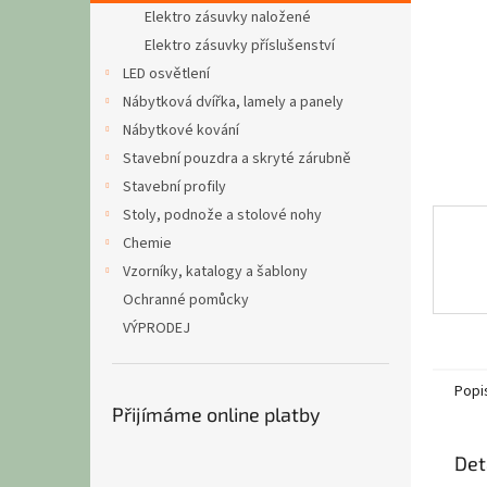
n
Elektro zásuvky naložené
e
Elektro zásuvky příslušenství
l
LED osvětlení
Nábytková dvířka, lamely a panely
Nábytkové kování
Stavební pouzdra a skryté zárubně
Stavební profily
Stoly, podnože a stolové nohy
Chemie
Vzorníky, katalogy a šablony
Ochranné pomůcky
VÝPRODEJ
Popi
Přijímáme online platby
Det