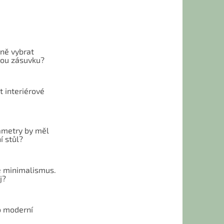
vně vybrat
ou zásuvku?
t interiérové
ametry by měl
í stůl?
 minimalismus.
j?
o moderní
u