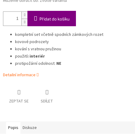
Můžeme doručit do:
Zvolte variantu
Přidat do košíku
kompletní set včetně spodních zámkových rozet
kovové podrozety
kování s vratnou pružinou
použití
: interiér
protipožární odolnost:
NE
Detailní informace
ZEPTAT SE
SDÍLET
Popis
Diskuze