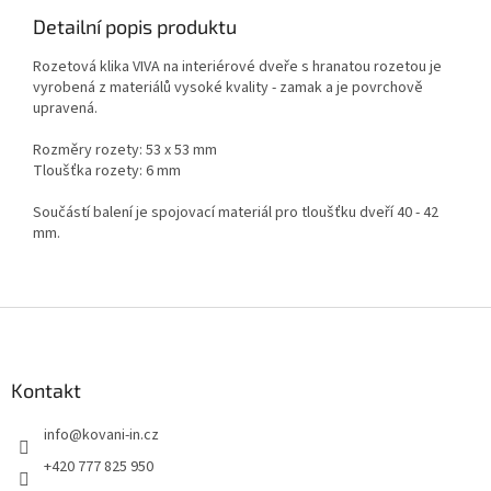
Detailní popis produktu
Rozetová klika VIVA na interiérové dveře s hranatou rozetou je
vyrobená z materiálů vysoké kvality - zamak a je povrchově
upravená.
Rozměry rozety: 53 x 53 mm
Tloušťka rozety: 6 mm
Součástí balení je spojovací materiál pro tloušťku dveří 40 - 42
mm.
Z
á
p
a
Kontakt
t
info
@
kovani-in.cz
í
+420 777 825 950