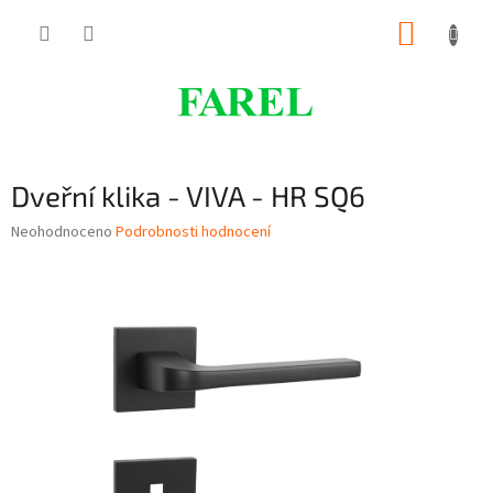
Přejít
NÁKUP
na
obsah
KOŠÍK
Dveřní klika - VIVA - HR SQ6
Průměrné
Neohodnoceno
Podrobnosti hodnocení
hodnocení
produktu
je
0,0
z
5
hvězdiček.