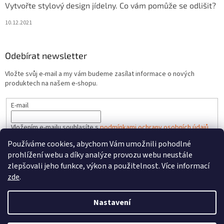
Vytvořte stylový design jídelny. Co vám pomůže se odlišit?
10.12.2021
Odebírat newsletter
Vložte svůj e-mail a my vám budeme zasílat informace o nových
produktech na našem e-shopu.
E-mail
Vložením e-mailu souhlasíte s
podmínkami ochrany osobních údajů
Používáme cookies, abychom Vám umožnili pohodlné
PŘIHLÁSIT SE
prohlížení webu a díky analýze provozu webu neustále
zlepšovali jeho funkce, výkon a použitelnost. Více informací
zde
.
Vytvořil Shoptet
Nastavení