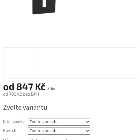
od
847 Kč
/ ks
od
700 Kč
bez DPH
Měrná
Zvolte variantu
cena:
Druh zámku
Povrch