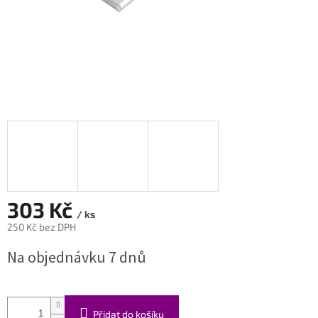
303 Kč
/ ks
250 Kč bez DPH
Měrná
Na objednávku 7 dnů
cena:
Přidat do košíku