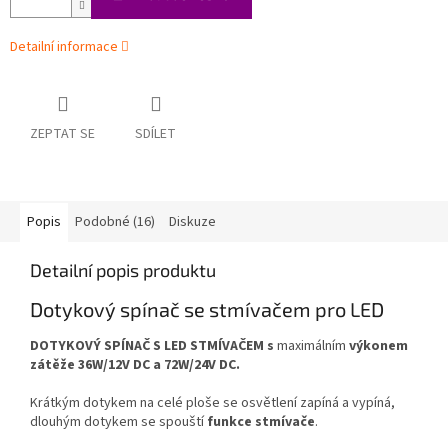
Detailní informace
ZEPTAT SE
SDÍLET
Popis
Podobné (16)
Diskuze
Detailní popis produktu
Dotykový spínač se stmívačem pro LED
DOTYKOVÝ SPÍNAČ S LED STMÍVAČEM s
maximálním
výkonem
zátěže 36W/12V DC a 72W/24V DC.
Krátkým dotykem na celé ploše se osvětlení zapíná a vypíná,
dlouhým dotykem se spouští
funkce stmívače
.