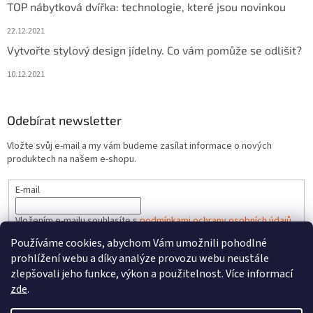
TOP nábytková dvířka: technologie, které jsou novinkou
22.12.2021
Vytvořte stylový design jídelny. Co vám pomůže se odlišit?
10.12.2021
Odebírat newsletter
Vložte svůj e-mail a my vám budeme zasílat informace o nových
produktech na našem e-shopu.
E-mail
Vložením e-mailu souhlasíte s
podmínkami ochrany osobních údajů
Používáme cookies, abychom Vám umožnili pohodlné
PŘIHLÁSIT SE
prohlížení webu a díky analýze provozu webu neustále
zlepšovali jeho funkce, výkon a použitelnost. Více informací
zde
.