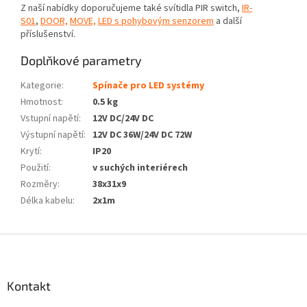
Z naší nabídky doporučujeme také svítidla PIR switch,
IR-
S01
,
DOOR,
MOVE,
LED s pohybovým senzorem
a další
příslušenství.
Doplňkové parametry
Kategorie
:
Spínače pro LED systémy
Hmotnost
:
0.5 kg
Vstupní napětí
:
12V DC/24V DC
Výstupní napětí
:
12V DC 36W/24V DC 72W
Krytí
:
IP20
Použití
:
v suchých interiérech
Rozměry
:
38x31x9
Délka kabelu
:
2x1m
Z
á
p
a
Kontakt
t